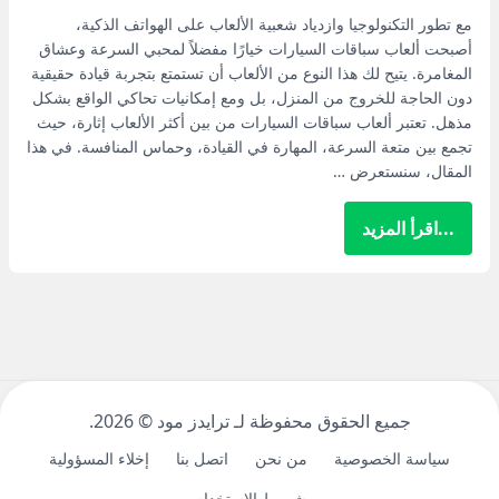
مع تطور التكنولوجيا وازدياد شعبية الألعاب على الهواتف الذكية،
أصبحت ألعاب سباقات السيارات خيارًا مفضلاً لمحبي السرعة وعشاق
المغامرة. يتيح لك هذا النوع من الألعاب أن تستمتع بتجربة قيادة حقيقية
دون الحاجة للخروج من المنزل، بل ومع إمكانيات تحاكي الواقع بشكل
مذهل. تعتبر ألعاب سباقات السيارات من بين أكثر الألعاب إثارة، حيث
تجمع بين متعة السرعة، المهارة في القيادة، وحماس المنافسة. في هذا
المقال، سنستعرض …
...اقرأ المزيد
جميع الحقوق محفوظة لـ ترايدز مود ©
2026.
سياسة الخصوصية
من نحن
اتصل بنا
إخلاء المسؤولية
شروط الاستخدام