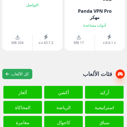
التواصل
Panda VPN Pro
مهكر
أدوات مساعدة
204 MB
v.v 43.7.3
17 MB
v.8.6.1 v
فئات الألعاب
كل الألعاب
أركيد
أكشن
ألغاز
استراتيجية
الرياضة
المحاكاة
سباق
كاجوال
مغامرة