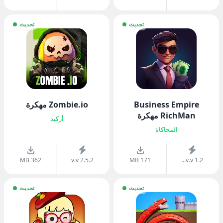
تحديث
تحديث
Business Empire
Zombie.io مهكرة
RichMan مهكرة
أركيد
المحاكاة
362 MB
v.v 2.5.2
171 MB
v.v 1.2...
تحديث
تحديث