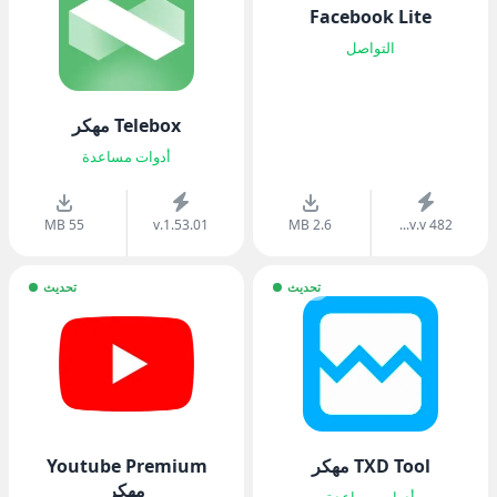
Facebook Lite
التواصل
Telebox مهكر
أدوات مساعدة
55 MB
v.1.53.01
2.6 MB
v.v 482...
تحديث
تحديث
TXD Tool مهكر
Youtube Premium
مهكر