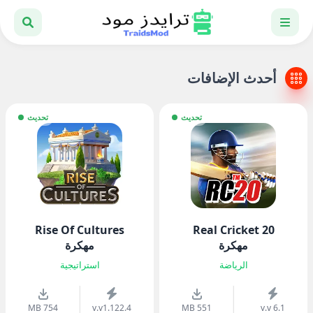
أحدث الإضافات
تحديث
تحديث
Rise Of Cultures
Real Cricket 20
مهكرة
مهكرة
الرياضة
استراتيجية
754 MB
v.v1.122.4
551 MB
v.v 6.1