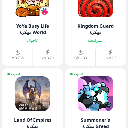
YoYa Busy Life
Kingdom Guard
مهكرة
World مهكرة
استراتيجية
كاجوال
738 MB
v.v 3.29
1.33 GB
v.v 1.0...
تحديث
تحديث
Land Of Empires
Summoner's
Greed مهكرة
مهكرة