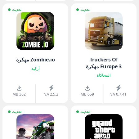
تحديث
تحديث
Truckers Of
Zombie.io مهكرة
Europe 3 مهكرة
أركيد
المحاكاة
362 MB
v.v 2.5.2
659 MB
v.v 0.7.41
تحديث
تحديث