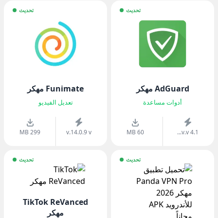
تحديث
تحديث
AdGuard مهكر
Funimate مهكر
أدوات مساعدة
تعديل الفيديو
299 MB
v.14.0.9 v
60 MB
v.v 4.1...
تحديث
تحديث
TikTok ReVanced
مهكر