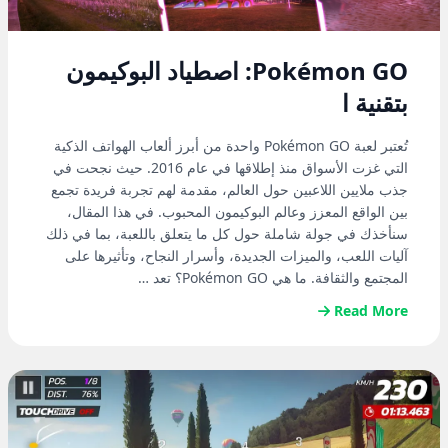
Pokémon GO: اصطياد البوكيمون
بتقنية ا
تُعتبر لعبة Pokémon GO واحدة من أبرز ألعاب الهواتف الذكية
التي غزت الأسواق منذ إطلاقها في عام 2016. حيث نجحت في
جذب ملايين اللاعبين حول العالم، مقدمة لهم تجربة فريدة تجمع
بين الواقع المعزز وعالم البوكيمون المحبوب. في هذا المقال،
سنأخذك في جولة شاملة حول كل ما يتعلق باللعبة، بما في ذلك
آليات اللعب، والميزات الجديدة، وأسرار النجاح، وتأثيرها على
المجتمع والثقافة. ما هي Pokémon GO؟ تعد …
Read More