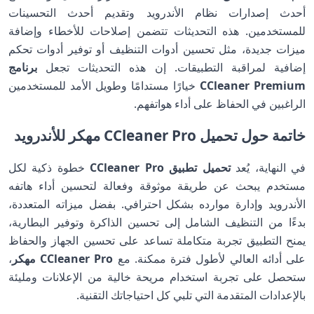
أحدث إصدارات نظام الأندرويد وتقديم أحدث التحسينات
للمستخدمين. هذه التحديثات تتضمن إصلاحات للأخطاء وإضافة
ميزات جديدة، مثل تحسين أدوات التنظيف أو توفير أدوات تحكم
إضافية لمراقبة التطبيقات. إن هذه التحديثات تجعل
برنامج
CCleaner Premium
خيارًا مستدامًا وطويل الأمد للمستخدمين
الراغبين في الحفاظ على أداء هواتفهم.
خاتمة حول تحميل CCleaner Pro مهكر للأندرويد
في النهاية، يُعد
تحميل تطبيق CCleaner Pro
خطوة ذكية لكل
مستخدم يبحث عن طريقة موثوقة وفعالة لتحسين أداء هاتفه
الأندرويد وإدارة موارده بشكل احترافي. بفضل ميزاته المتعددة،
بدءًا من التنظيف الشامل إلى تحسين الذاكرة وتوفير البطارية،
يمنح التطبيق تجربة متكاملة تساعد على تحسين الجهاز والحفاظ
على أدائه العالي لأطول فترة ممكنة. مع
CCleaner Pro مهكر
،
ستحصل على تجربة استخدام مريحة خالية من الإعلانات ومليئة
بالإعدادات المتقدمة التي تلبي كل احتياجاتك التقنية.