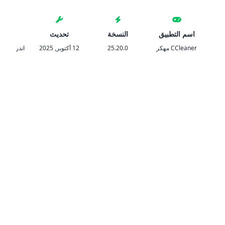
اسم التطبيق
النسخة
تحديث
المتط
CCleaner مهكر
25.20.0
12 أكتوبر, 2025
اندرويد 8.0 والأحدث