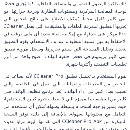
ذلك ذاكرة الوصول العشوائي والمساحة الداخلية، كما يُجري فحصًا
لوحدة المعالجة المركزية ومستويات البطارية ودرجة حرارتها. مع
سي كلينر كامل مجاناً، يُمكنك الاطلاع على نتائج الفحص التي
يُجريها التطبيق لمعرفة الملفات والتطبيقات التي يعمل CCleaner
Pro مهكر على حذفها، مع إمكانية إلغاء تحديد أي ملف ترغب في
الاحتفاظ به قبل عملية التنظيف. عند بدء الاستخدام، يقوم التطبيق
بتحديد وتحليل المساحة التي سيتم تحريرها. وبفضل مرونة تطبيق
سي كلينر بريميوم في فحص خلفية الهاتف، أصبح واحدًا من أبرز
تطبيقات التنظيف وأكثرها شهرة.
يقوم المستخدم بـ تحميل تطبيق CCleaner Pro لأنه يساعد في
التخلص من التطبيقات والعمليات التي تعمل في الخلفية، والتي
تسبب بطء كبير في أداء الهاتف. يُعد برنامج تنظيف الهاتف سي
كلينر من التطبيقات المميزة التي لا تتطلب خبرة كبيرة لاستخدامها،
حيث يتميز بواجهة استخدام بسيطة وسهلة تُمكن أي مستخدم من
التعامل مع محتوياتها بسهولة. بالإضافة إلى ذلك، توفر النسخة
المهكرة من CCleaner Pro Apk التي نقدمها اليوم مزايا عديدة
غير متوفرة في النسخة المجانية، مما يجعلها الخيار الأفضل لتسريع