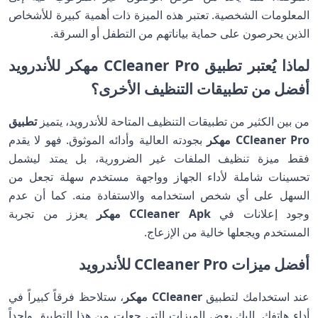
المعلومات الشخصية. تعتبر هذه الميزة ذات أهمية كبيرة للأشخاص
الذين يحرصون على حماية بياناتهم من التطفل أو السرقة.
لماذا يُعتبر تطبيق CCleaner Pro مهكر للأندرويد
أفضل من تطبيقات التنظيف الأخرى؟
من بين الكثير من تطبيقات التنظيف المتاحة للأندرويد، يتميز
تطبيق
CCleaner Pro مهكر
بجودته العالية وأدائه الموثوق. فهو لا يقدم
فقط ميزة تنظيف الملفات غير الضرورية، بل يمتد ليشمل
تحسينات شاملة لأداء الجهاز وواجهة مستخدم سهلة تجعل من
السهل على أي شخص استخدامه والاستفادة منه. كما أن عدم
وجود إعلانات في
CCleaner Apk مهكر
يعزز من تجربة
المستخدم ويجعلها خالية من الإزعاج.
أفضل ميزات CCleaner Pro للأندرويد
عند استخدامك لتطبيق
CCleaner مهكر
، ستلاحظ فرقاً كبيراً في
أداء هاتفك. إليك بعض الميزات التي جعلت من هذا التطبيق واحداً