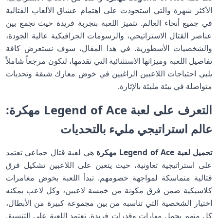
الأكثر شهرة والتي استحوذت على اهتمام عشاق الألعاب القتالية
في جميع أنحاء العالم. تتميز اللعبة بتجربة فريدة حيث تجمع بين
عناصر القتال الاستراتيجي، والرسومات الجرافيكية عالية الجودة،
والشخصيات الأسطورية. في هذا المقال، سوف نستعرض كافة
تفاصيل اللعبة وميزاتها الاستثنائية التي تقدمها، لتكون مرجعاً شاملاً
يلبي احتياجات اللاعبين الراغبين في خوض معارك شيقة وتحديات
متواصلة في بيئة مليئة بالإثارة.
التعرف على لعبة Legend of Ace مهكرة:
عالم استراتيجي مليء بالتحديات
تحميل لعبة Legend of Ace مهكرة
هي لعبة قتال جماعي تعتمد
على استراتيجية تعاونية، حيث يتعين على اللاعبين تشكيل فرق
قتالية متماسكة لمواجهة خصومهم. تبدأ اللعبة بخوض مغامرات
كلاسيكية ضمن فرق مكونة من خمسة لاعبين، وكل لاعب يمكنه
اختيار الشخصية التي تناسبه من بين مجموعة كبيرة من الأبطال،
كل منهم يحمل مهارات وقدرات فريدة. تعتمد اللعبة على التنسيق