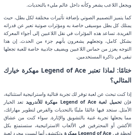
ويجعل اللاعب يشعر وكأنه داخل عالم مليء بالتحديات.
كما يتميز التصميم الصوتي بإضافة تأثيرات مختلفة لكل بطل، حيث
يمتلك كل بطل موسيقى خاصة به ومؤثرات صوتية تعبر عن قدراته
الفريدة. تساعد هذه المؤثرات في نقل اللاعبين إلى أجواء المعركة
بشكل كامل، وتجعلهم يشعرون بأنهم جزء من الحدث. إن هذا
التوجه يعزز من حماس اللاعبين ويضيف جاذبية خاصة للعبة تجعلها
تبقى في ذاكرة المستخدمين.
ختامًا: لماذا تعتبر Legend of Ace مهكرة خيارك
المثالي؟
إذا كنت تبحث عن لعبة توفر لك تجربة قتالية واستراتيجية استثنائية،
فإن
تحميل لعبة
Legend of Ace مهكرة
للأندرويد
تعد الخيار
الأمثل. ستجد فيها عالمًا مليئًا بالتحديات والفرص لتطوير مهاراتك،
مما يجعلها تجربة غنية بالتشويق والإثارة. سواء كنت من عشاق
الأكشن أو المحترفين في الألعاب الاستراتيجية، ستستمتع بكل
لحظة في
Legend of Ace مهكرة
وتكتشف أنها ليست مجرد لعبة