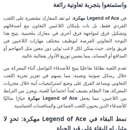
واستمتعوا بتجربة تعاونية رائعة
في
Legend of Ace مهكرة
، لم تعد المعارك مقتصرة على اللعب
الفردي فقط، بل بات بإمكان اللاعبين التعاون مع أصدقائهم
وتشكيل فرق لمواجهة فرق أخرى في معارك ملحمية. يتيح هذا
التوجه التعاوني الفرصة لتوظيف مختلف مهارات اللاعبين في
فريق واحد، حيث يمكن لكل لاعب تولي دور معين مثل المهاجم أو
المدافع أو المساند، مما يضمن توزيع الأدوار بفعالية عالية.
تقدم اللعبة نظامًا تفاعليًا يتيح للأصدقاء التواصل أثناء المعركة من
خلال رسائل صوتية ونصية، مما يسهم في تعزيز تجربة اللعب
التعاوني ويساعد الفرق على وضع استراتيجيات آنية خلال مجريات
المعركة. هذا النظام يضيف بُعداً اجتماعياً للعبة، ويعزز من الترابط
بين اللاعبين، مما يجعل
Legend of Ace مهكرة
خيارًا مثاليًا
للأصدقاء الذين يحبون اللعب الجماعي والمنافسات الحماسية.
نمط البقاء في Legend of Ace مهكرة: تحدٍ لا
مثيل له للبقاء على قيد الحياة