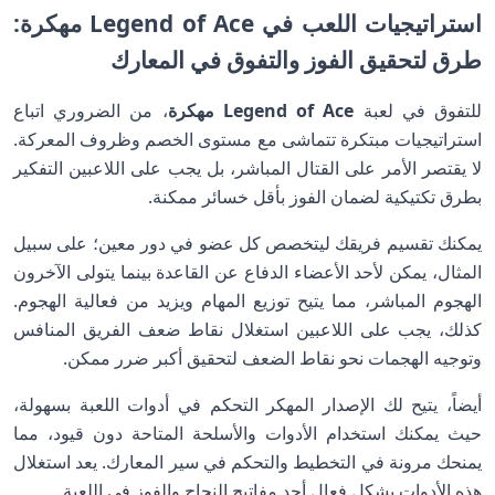
استراتيجيات اللعب في Legend of Ace مهكرة:
طرق لتحقيق الفوز والتفوق في المعارك
للتفوق في لعبة
Legend of Ace مهكرة
، من الضروري اتباع
استراتيجيات مبتكرة تتماشى مع مستوى الخصم وظروف المعركة.
لا يقتصر الأمر على القتال المباشر، بل يجب على اللاعبين التفكير
بطرق تكتيكية لضمان الفوز بأقل خسائر ممكنة.
يمكنك تقسيم فريقك ليتخصص كل عضو في دور معين؛ على سبيل
المثال، يمكن لأحد الأعضاء الدفاع عن القاعدة بينما يتولى الآخرون
الهجوم المباشر، مما يتيح توزيع المهام ويزيد من فعالية الهجوم.
كذلك، يجب على اللاعبين استغلال نقاط ضعف الفريق المنافس
وتوجيه الهجمات نحو نقاط الضعف لتحقيق أكبر ضرر ممكن.
أيضاً، يتيح لك الإصدار المهكر التحكم في أدوات اللعبة بسهولة،
حيث يمكنك استخدام الأدوات والأسلحة المتاحة دون قيود، مما
يمنحك مرونة في التخطيط والتحكم في سير المعارك. يعد استغلال
هذه الأدوات بشكل فعال أحد مفاتيح النجاح والفوز في اللعبة.