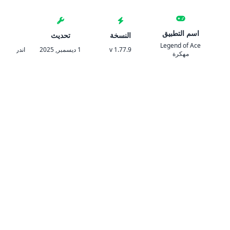
اسم التطبيق
النسخة
تحديث
المتط
Legend of Ace
1.77.9 v
1 ديسمبر, 2025
اندرويد 5.1 والأحدث
مهكرة