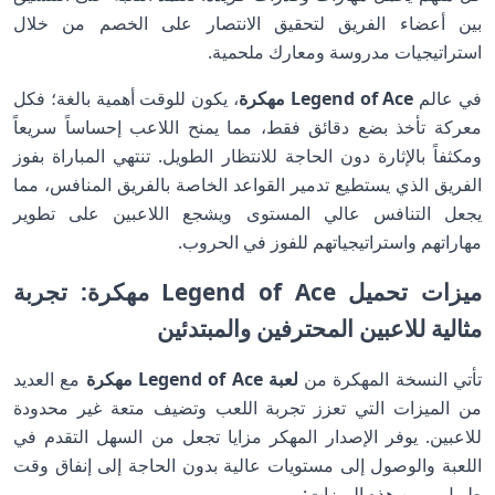
بين أعضاء الفريق لتحقيق الانتصار على الخصم من خلال
استراتيجيات مدروسة ومعارك ملحمية.
في عالم
Legend of Ace مهكرة
، يكون للوقت أهمية بالغة؛ فكل
معركة تأخذ بضع دقائق فقط، مما يمنح اللاعب إحساساً سريعاً
ومكثفاً بالإثارة دون الحاجة للانتظار الطويل. تنتهي المباراة بفوز
الفريق الذي يستطيع تدمير القواعد الخاصة بالفريق المنافس، مما
يجعل التنافس عالي المستوى ويشجع اللاعبين على تطوير
مهاراتهم واستراتيجياتهم للفوز في الحروب.
ميزات تحميل Legend of Ace مهكرة: تجربة
مثالية للاعبين المحترفين والمبتدئين
تأتي النسخة المهكرة من
لعبة Legend of Ace مهكرة
مع العديد
من الميزات التي تعزز تجربة اللعب وتضيف متعة غير محدودة
للاعبين. يوفر الإصدار المهكر مزايا تجعل من السهل التقدم في
اللعبة والوصول إلى مستويات عالية بدون الحاجة إلى إنفاق وقت
طويل، ومن هذه الميزات: