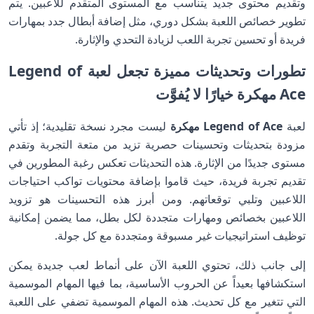
وتقديم محتوى جديد يتناسب مع المستوى المتقدم للاعبين. يتم
تطوير خصائص اللعبة بشكل دوري، مثل إضافة أبطال جدد بمهارات
فريدة أو تحسين تجربة اللعب لزيادة التحدي والإثارة.
تطورات وتحديثات مميزة تجعل لعبة Legend of
Ace مهكرة خيارًا لا يُفوَّت
لعبة
Legend of Ace مهكرة
ليست مجرد نسخة تقليدية؛ إذ تأتي
مزودة بتحديثات وتحسينات حصرية تزيد من متعة التجربة وتقدم
مستوى جديدًا من الإثارة. هذه التحديثات تعكس رغبة المطورين في
تقديم تجربة فريدة، حيث قاموا بإضافة محتويات تواكب احتياجات
اللاعبين وتلبي توقعاتهم. ومن أبرز هذه التحسينات هو تزويد
اللاعبين بخصائص ومهارات متجددة لكل بطل، مما يضمن إمكانية
توظيف استراتيجيات غير مسبوقة ومتجددة مع كل جولة.
إلى جانب ذلك، تحتوي اللعبة الآن على أنماط لعب جديدة يمكن
استكشافها بعيداً عن الحروب الأساسية، بما فيها المهام الموسمية
التي تتغير مع كل تحديث. هذه المهام الموسمية تضفي على اللعبة