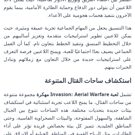
اللاعبين أن يتولى دور الدفاع وحماية الطائرة الأمامية، بينما يقوم
الآخرون بتنفيذ هجمات هجومية على الأعداء.
هذا التنسيق يجعل من المهام الجماعية تجربة عميقة ومثيرة، حيث
يمكن للاعبين تطوير استراتيجيات متقدمة وتعزيز أساليبهم من
خلال التخطيط المنسق وتنفيذ الخطط بتعاون تام. كما أن العمل
الجماعي يضيف بعدًا اجتماعيًا للعبة، ويمنح اللاعبين فرصة التعرف
على استراتيجيات جديدة من خلال التعاون مع زملائهم وتبادل
الخبرات بينهم.
استكشاف ساحات القتال المتنوعة
تشمل
لعبة Invasion: Aerial Warfare مهكرة
مجموعة متنوعة
من ساحات القتال، ما يمنح اللاعب تجربة استثنائية في استكشاف
بيئات جديدة بتحديات مختلفة. هذه الساحات تتنوع بين الجبال
الشاهقة، والسهول المفتوحة، والبيئات الصحراوية القاسية، وحتى
المناطق الجليدية. تتميز كل بيئة بخصائص فريدة تؤثر على أداء
الطائرات، مثل الرياح القوية في المناطق الجبلية أو الانزلاق على