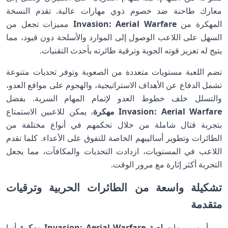
معارك طاحنة ضد خصوم ذوي مهارات عالية. تقدم النسخة
المهكرة من
Invasion: Aerial Warfare
مميزات تجعل من
السهل على اللاعب الوصول إلى الموارد والأسلحة دون قيود، مما
يتيح له تعزيز قوته الجوية وترقية طائرته بأحدث التقنيات.
تضم اللعبة مستويات متعددة من الصعوبة وتوفر تحديات متنوعة
تشمل الدفاع عن الأهداف الاستراتيجية، والهجوم على مواقع العدو،
والتسلل خلف خطوط العدو لإتمام المهام السرية. بفضل
Invasion: Aerial Warfare مهكرة
، يمكن للاعبين الاستمتاع
بتجربة قتال شاملة من خلال تحكمهم في أنواع مختلفة من
الطائرات وتطوير أساليبهم الخاصة للتفوق على الأعداء. كلما تقدم
اللاعب في المستويات، ازدادت التحديات والمكافآت، مما يجعل
التجربة أكثر إثارة مع مرور الوقت.
تشكيلة واسعة من الطائرات الحربية وترقيات
متقدمة
من أبرز مميزات
لعبة Invasion: Aerial Warfare مهكرة
أنها