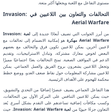
مستوى التفاعل مع اللعبة ويجعلها أكثر متعة.
التحالفات والتعاون بين اللاعبين في Invasion:
Aerial Warfare
من أبرز الجوانب التي تضيف أبعادًا جديدة إلى
لعبة Invasion:
Aerial Warfare مهكرة
هو إمكانية الانضمام إلى تحالفات مع
لاعبين آخرين. يمكن للاعبين تكوين فرق والتحالف مع بعضهم
البعض لخوض معارك مشتركة، وتبادل الاستراتيجيات، وتقديم
الدعم في المواقف الصعبة. تمنح التحالفات بعدًا اجتماعيًا مميزًا
وتجعل اللاعبين يشعرون بروح الفريق والعمل الجماعي. يمكن
للاعبين مشاركة المعلومات حول نقاط ضعف العدو، ووضع خطط
محكمة للهجوم على الأهداف الرئيسية.
هذا التفاعل الجماعي يضيف عنصرًا إضافيًا من التحدي والتشويق،
حيث يمكن للاعبين التنافس على المركز الأول بين التحالفات،
وكسب مكافآت إضافية تساعدهم على التقدم بشكل أسرع. يُعد
التعاون جزءًا حيويًا من
لعبة Invasion: Aerial Warfare
، حيث