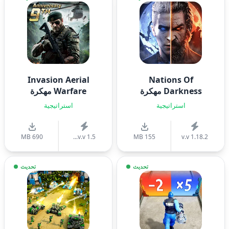
Invasion Aerial
Nations Of
Darkness مهكرة
Warfare مهكرة
استراتيجية
استراتيجية
690 MB
v.v 1.5...
155 MB
v.v 1.18.2
تحديث
تحديث