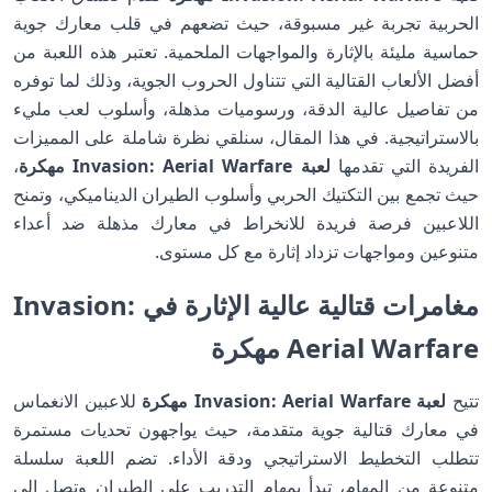
الحربية تجربة غير مسبوقة، حيث تضعهم في قلب معارك جوية
حماسية مليئة بالإثارة والمواجهات الملحمية. تعتبر هذه اللعبة من
أفضل الألعاب القتالية التي تتناول الحروب الجوية، وذلك لما توفره
من تفاصيل عالية الدقة، ورسوميات مذهلة، وأسلوب لعب مليء
بالاستراتيجية. في هذا المقال، سنلقي نظرة شاملة على المميزات
الفريدة التي تقدمها
لعبة Invasion: Aerial Warfare مهكرة
،
حيث تجمع بين التكتيك الحربي وأسلوب الطيران الديناميكي، وتمنح
اللاعبين فرصة فريدة للانخراط في معارك مذهلة ضد أعداء
متنوعين ومواجهات تزداد إثارة مع كل مستوى.
مغامرات قتالية عالية الإثارة في Invasion:
Aerial Warfare مهكرة
تتيح
لعبة Invasion: Aerial Warfare مهكرة
للاعبين الانغماس
في معارك قتالية جوية متقدمة، حيث يواجهون تحديات مستمرة
تتطلب التخطيط الاستراتيجي ودقة الأداء. تضم اللعبة سلسلة
متنوعة من المهام، تبدأ بمهام التدريب على الطيران وتصل إلى