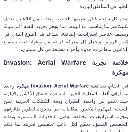
الجليد في المناطق الباردة.
تقدم كل ساحة قتال تحدياتها الخاصة وتطلب من اللاعبين تعديل
تكتيكاتهم بما يتناسب مع البيئة، مما يجعل تجربة اللعبة أكثر تنوعًا
ويضيف عناصر استراتيجية إضافية. يساعد هذا التنوع البيئي في
كسر الروتين ويجعل كل معركة فريدة من نوعها، حيث يستمتع
اللاعبون بمغامرات جديدة وأجواء مختلفة في كل مستوى.
خلاصة تجربة Invasion: Aerial Warfare
مهكرة
في الختام، تعد
لعبة Invasion: Aerial Warfare مهكرة
واحدة
من أرقى ألعاب المعارك الجوية المتوفرة لعشاق الأكشن والإثارة،
حيث تجمع بين واقعية الطيران ودقة التكتيكات الحربية. تمنح
النسخة المهكرة اللاعبين إمكانيات غير محدودة لتطوير طائراتهم
وتجربة استراتيجيات مختلفة. بفضل التحديثات المستمرة ونظام
التخصيص العميق، يمكن لكل لاعب تخصيص تجربته بما يلائم
مهاراته وأسلوب لعبه الخاص.