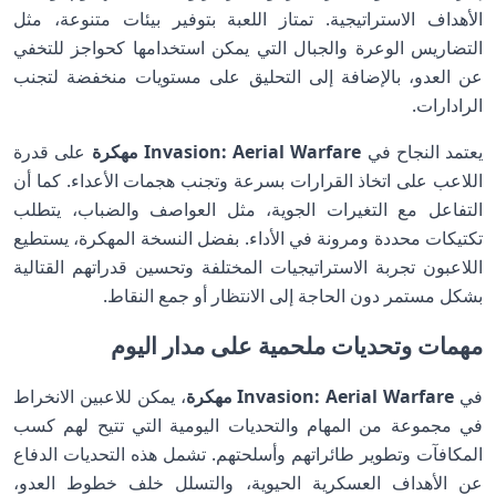
الأهداف الاستراتيجية. تمتاز اللعبة بتوفير بيئات متنوعة، مثل
التضاريس الوعرة والجبال التي يمكن استخدامها كحواجز للتخفي
عن العدو، بالإضافة إلى التحليق على مستويات منخفضة لتجنب
الرادارات.
يعتمد النجاح في
Invasion: Aerial Warfare مهكرة
على قدرة
اللاعب على اتخاذ القرارات بسرعة وتجنب هجمات الأعداء. كما أن
التفاعل مع التغيرات الجوية، مثل العواصف والضباب، يتطلب
تكتيكات محددة ومرونة في الأداء. بفضل النسخة المهكرة، يستطيع
اللاعبون تجربة الاستراتيجيات المختلفة وتحسين قدراتهم القتالية
بشكل مستمر دون الحاجة إلى الانتظار أو جمع النقاط.
مهمات وتحديات ملحمية على مدار اليوم
في
Invasion: Aerial Warfare مهكرة
، يمكن للاعبين الانخراط
في مجموعة من المهام والتحديات اليومية التي تتيح لهم كسب
المكافآت وتطوير طائراتهم وأسلحتهم. تشمل هذه التحديات الدفاع
عن الأهداف العسكرية الحيوية، والتسلل خلف خطوط العدو،