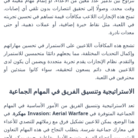
تتراوح بين تدمير عدد معين من الأعداء، أو إتمام مهام معينة في
وقت محدد، وصولًا إلى تحقيق انتصارات بدون تلقي أي إصابات.
تمنح هذه الإنجازات اللاعب مكافآت قيمة تساهم في تحسين تجربته
في اللعبة، مثل نقاط خبرة إضافية، أو عملات ذهبية، أو حتى
معدات نادرة.
تشجع هذه المكافآت اللاعبين على الاستمرار في تحسين مهاراتهم
وإكمال التحديات المختلفة، مما يجعلهم دائمًا متحمسين للاستمرار
والتقدم. نظام الإنجازات يقدم تجربة متجددة ويضمن أن يكون لدى
اللاعبين هدف دائم يسعون لتحقيقه، سواء كانوا مبتدئين أو
محترفين في اللعبة.
الاستراتيجية وتنسيق الفريق في المهام الجماعية
تعد الاستراتيجية وتنسيق الفريق من الأمور الأساسية في المهام
الجماعية المتوفرة في
Invasion: Aerial Warfare مهكرة
. في
هذا الوضع، يمكن للاعبين تشكيل فرق مع زملائهم للتصدي للأعداء
في معارك جماعية شرسة. يتطلب النجاح في هذه المهام التعاون
المثمر بين أعضاء الفريق وتوزيع الأدوار بفاعلية، حيث يمكن لأحد