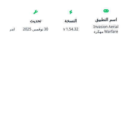
اسم التطبيق
النسخة
تحديث
المتط
Invasion Aerial
v 1.54.32
30 نوفمبر, 2025
اندرويد 5.0 والأحدث
Warfare مهكرة