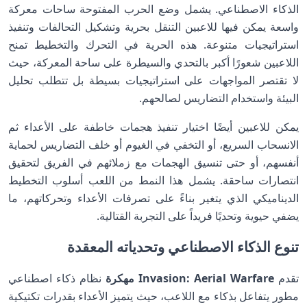
الذكاء الاصطناعي. يشمل وضع الحرب المفتوحة ساحات معركة
واسعة يمكن فيها للاعبين التنقل بحرية وتشكيل التحالفات وتنفيذ
استراتيجيات متنوعة. هذه الحرية في التحرك والتخطيط تمنح
اللاعبين شعورًا أكبر بالتحدي والسيطرة على ساحة المعركة، حيث
لا تقتصر المواجهات على استراتيجيات بسيطة بل تتطلب تحليل
البيئة واستخدام التضاريس لصالحهم.
يمكن للاعبين أيضًا اختيار تنفيذ هجمات خاطفة على الأعداء ثم
الانسحاب السريع، أو التخفي في الغيوم أو خلف التضاريس لحماية
أنفسهم، أو حتى تنسيق الهجمات مع زملائهم في الفريق لتحقيق
انتصارات ساحقة. يشمل هذا النمط من اللعب أسلوب التخطيط
الديناميكي الذي يتغير بناءً على تصرفات الأعداء وتحركاتهم، ما
يضفي حيوية وتحديًا فريداً على التجربة القتالية.
تنوع الذكاء الاصطناعي وتحدياته المعقدة
تقدم
Invasion: Aerial Warfare مهكرة
نظام ذكاء اصطناعي
مطور يتفاعل بذكاء مع اللاعب، حيث يتميز الأعداء بقدرات تكتيكية