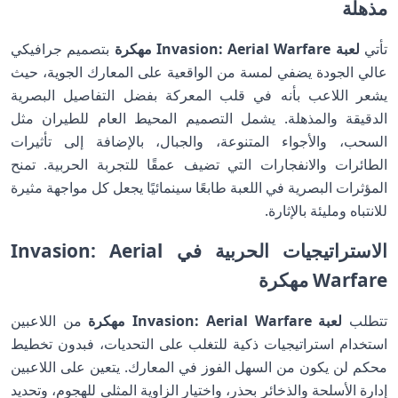
مذهلة
تأتي
لعبة Invasion: Aerial Warfare مهكرة
بتصميم جرافيكي
عالي الجودة يضفي لمسة من الواقعية على المعارك الجوية، حيث
يشعر اللاعب بأنه في قلب المعركة بفضل التفاصيل البصرية
الدقيقة والمذهلة. يشمل التصميم المحيط العام للطيران مثل
السحب، والأجواء المتنوعة، والجبال، بالإضافة إلى تأثيرات
الطائرات والانفجارات التي تضيف عمقًا للتجربة الحربية. تمنح
المؤثرات البصرية في اللعبة طابعًا سينمائيًا يجعل كل مواجهة مثيرة
للانتباه ومليئة بالإثارة.
الاستراتيجيات الحربية في Invasion: Aerial
Warfare مهكرة
تتطلب
لعبة Invasion: Aerial Warfare مهكرة
من اللاعبين
استخدام استراتيجيات ذكية للتغلب على التحديات، فبدون تخطيط
محكم لن يكون من السهل الفوز في المعارك. يتعين على اللاعبين
إدارة الأسلحة والذخائر بحذر، واختيار الزاوية المثلى للهجوم، وتحديد