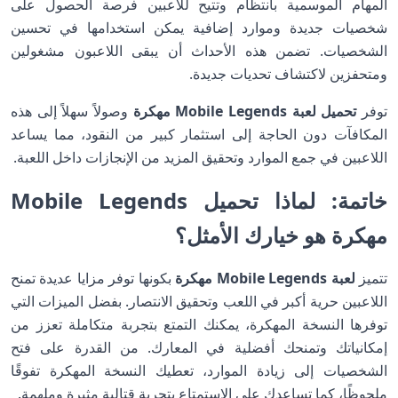
المهام الموسمية بانتظام وتتيح للاعبين فرصة الحصول على
شخصيات جديدة وموارد إضافية يمكن استخدامها في تحسين
الشخصيات. تضمن هذه الأحداث أن يبقى اللاعبون مشغولين
ومتحفزين لاكتشاف تحديات جديدة.
توفر
تحميل لعبة Mobile Legends مهكرة
وصولاً سهلاً إلى هذه
المكافآت دون الحاجة إلى استثمار كبير من النقود، مما يساعد
اللاعبين في جمع الموارد وتحقيق المزيد من الإنجازات داخل اللعبة.
خاتمة: لماذا تحميل Mobile Legends
مهكرة هو خيارك الأمثل؟
تتميز
لعبة Mobile Legends مهكرة
بكونها توفر مزايا عديدة تمنح
اللاعبين حرية أكبر في اللعب وتحقيق الانتصار. بفضل الميزات التي
توفرها النسخة المهكرة، يمكنك التمتع بتجربة متكاملة تعزز من
إمكانياتك وتمنحك أفضلية في المعارك. من القدرة على فتح
الشخصيات إلى زيادة الموارد، تعطيك النسخة المهكرة تفوقًا
ملحوظًا، كما تساعدك على الاستمتاع بتجربة قتالية مثيرة وملهمة.