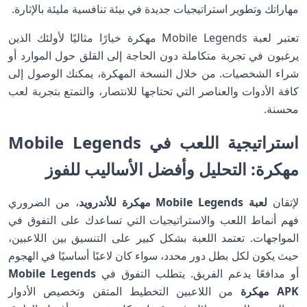
مهاراتك وتطوير استراتيجيات جديدة في بيئة تنافسية مليئة بالإثارة.
تعتبر لعبة Mobile Legends مهكرة خيارًا مثاليًا لأولئك الذين
يرغبون في تجربة متكاملة دون الحاجة إلى القلق حول الموارد أو
شراء الشخصيات. من خلال النسخة المهكرة، يمكنك الوصول إلى
كافة الأدوات والعناصر التي تحتاجها للانتصار، والتمتع بتجربة لعب
محسنة.
استراتيجية اللعب في Mobile Legends
مهكرة: التحليل وأفضل الأساليب للفوز
لإتقان
لعبة Mobile Legends مهكرة للأندرويد
، من الضروري
فهم أنماط اللعب والاستراتيجيات التي تساعدك على التفوق في
المواجهات. تعتمد اللعبة بشكل كبير على التنسيق بين اللاعبين،
حيث يكون لكل بطل دور محدد، سواء كان لاعبًا أساسيًا في الهجوم
أو مدافعًا يدعم الفريق. يتطلب التفوق في
Mobile Legends
APK مهكرة
من اللاعبين التخطيط المتقن وتخصيص الأدوار