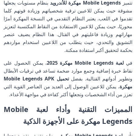
تتميز
Mobile Legends مهكرة للأندرويد
بنظام مستويات يجعلها
مشوقة حيث يمكن للاعبين ترقية شخصياتهم وزيادة قوتهم كلما
تقدموا في اللعب. يعتبر النظام التقدمي في النسخة المهكرة أمرًا
محوريًا، حيث يمكن للاعبين الاستفادة من النقاط المكتسبة لتعزيز
مهاراتهم وزيادة فاعليتهم في القتال. هذا النظام يضيف عنصر
التشويق والتحدي، حيث يتطلب من اللاعبين استخدام مواردهم
بحكمة لتحقيق أكبر استفادة ممكنة.
في
لعبة Mobile Legends مهكرة 2025
، يمكن الحصول على
نقاط خبرة إضافية وجمع موارد ضخمة تساعد في ترقيات الأبطال
وتطوير أدواتهم القتالية. بفضل
تحميل Mobile Legends APK
مهكرة
، يمكن للاعبين الوصول إلى العديد من العناصر القوية التي
تعزز من أداء الشخصيات وتجعلها أكثر كفاءة في مواجهة الأعداء.
المميزات التقنية وأداء لعبة Mobile
Legends مهكرة على الأجهزة الذكية
تأتي
لعبة Mobile Legends مهكرة
بميزات تقنية متقدمة تجعلها