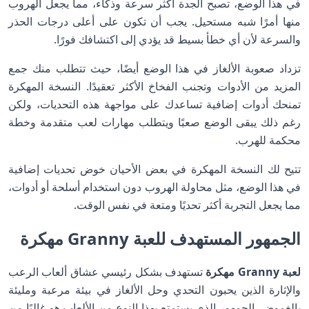
في هذا الوضع، تصبح الجدة أكثر سرعة وذكاء، مما يجعل الهروب
منها أمرًا شبه مستحيل. يجب أن تكون على أعلى درجات الحذر
والسرعة لأن أي خطأ بسيط قد يؤدي إلى اكتشافك فورًا.
تزداد صعوبة الألغاز في هذا الوضع أيضًا، حيث تتطلب منك جمع
المزيد من الأدوات وتجنب الفخاخ الأكثر تعقيدًا. النسخة المهكرة
تمنحك أدوات إضافية تساعدك على مواجهة هذه التحديات، ولكن
رغم ذلك يبقى الوضع صعبًا ويتطلب مهارات لعب متقدمة وخطة
محكمة للهرب.
تتيح لك النسخة المهكرة في بعض الأحيان خوض تحديات إضافية
في هذا الوضع، مثل محاولة الهروب دون استخدام أسلحة أو أدوات،
مما يجعل التجربة أكثر تحديًا ومتعة في نفس الوقت.
الجمهور المستهدف للعبة Granny مهكرة
لعبة Granny مهكرة
تستهدف بشكل رئيسي عشاق ألعاب الرعب
والإثارة الذين يحبون التحدي وحل الألغاز في بيئة مرعبة ومليئة
بالغموض. الجمهور الذي يستمتع بهذا النوع من الألعاب هو غالبًا من