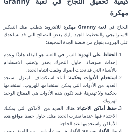
كيفية تحقيق النجاح في لعبة Granny
مهكرة
النجاح في
لعبة Granny مهكرة للاندرويد
يتطلب منك التفكير
الاستراتيجي والتخطيط الجيد. إليك بعض النصائح التي قد تساعدك
على الهروب بنجاح من قبضة الجدة المخيفة:
الحفاظ على الهدوء
: السر في اللعبة هو البقاء هادئًا وعدم
إحداث ضوضاء. حاول التحرك بحذر وتجنب الاصطدام
بالأشياء التي قد تحدث أصواتًا وتلفت انتباه الجدة.
استخدام الأدوات بحكمة
: أثناء استكشاف المنزل، ستجد
العديد من الأدوات التي يمكن استخدامها للهروب. استخدمها
بحكمة ولا تهدرها، فقد تكون هذه الأدوات هي المفتاح الوحيد
لهروبك.
حفظ أماكن الاختباء
: هناك العديد من الأماكن التي يمكنك
الاختباء فيها عندما تقترب الجدة منك. حاول حفظ مواقع هذه
الأماكن واستخدمها عند الحاجة.
حل الألغاز بسرعة
: الألغاز هي جزء أساسي من اللعبة، ويجب