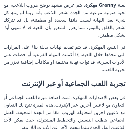
لعبة
Granny مهكرة
، يتم عرض مشهد يوضح هروب اللاعب، مع
تحية صوتية مرعبة من الجدة تشعر اللاعب بأنه ربما لم ينتهِ كل
شيء بعد. النهاية ليست دائمًا سعيدة أو مطمئنة، بل قد تتركك
تشعر بالقلق والتوتر، مما يعزز الشعور بأن اللعبة قد لا تنتهي أبدًا
بشكل مطمئن.
في النسخ المهكرة، قد يتم تقديم نهايات بديلة بناءً على القرارات
التي تتخذها خلال اللعبة. إذا أكملت المهام الفرعية أو حصلت على
الأدوات السرية، قد تواجه نهاية مختلفة أو مكافآت إضافية تعزز من
تجربة اللعب.
تجربة اللعب الجماعية أو عبر الإنترنت
في بعض الإصدارات المهكرة، تمت إضافة ميزة اللعب الجماعي أو
التعاون مع لاعبين آخرين عبر الإنترنت. هذه الميزة تتيح لك التعاون
مع لاعبين آخرين لمحاولة الهروب معًا من الجدة المخيفة. العمل
الجماعي يتطلب التنسيق والتخطيط المشترك، حيث يمكن لأحد
اللاعبين إلهاء الجدة بينما يبحث الآخر عن الأدوات اللازمة.