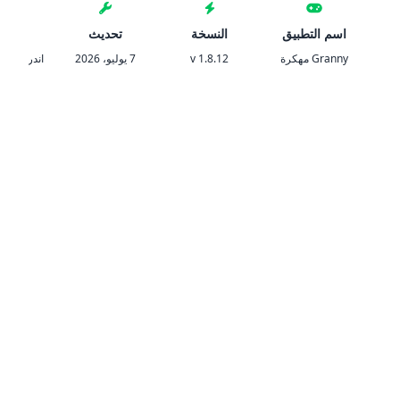
اسم التطبيق
النسخة
تحديث
المتط
Granny مهكرة
v 1.8.12
7 يوليو، 2026
اندرويد 5.1 والأحدث