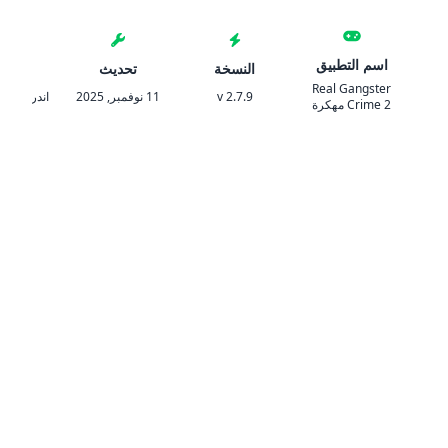
اسم التطبيق
النسخة
تحديث
المتط
Real Gangster
v 2.7.9
11 نوفمبر, 2025
اندرويد 5.1 والأحدث
Crime 2 مهكرة