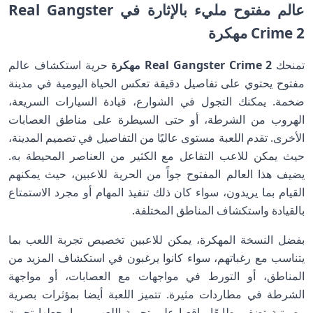
عالم مفتوح مليء بالإثارة في Real Gangster
Crime 2 مهكرة
تمنحك
Real Gangster Crime 2 مهكرة
حرية استكشاف عالم
مفتوح يحتوي على تفاصيل دقيقة تعكس الحياة اليومية في مدينة
ضخمة. يمكنك التجول في الشوارع، قيادة السيارات السريعة،
الهروب من الشرطة، أو حتى السيطرة على مناطق العصابات
الأخرى. تقدم اللعبة مستوى عاليًا من التفاصيل في تصميم المدينة،
حيث يمكن للاعب التفاعل مع الكثير من العناصر المحيطة به.
يضيف هذا العالم المفتوح جواً من الحرية للاعبين، حيث يمكنهم
القيام بما يريدون، سواء كان ذلك تنفيذ المهام أو مجرد الاستمتاع
بالقيادة واستكشاف المناطق المختلفة.
بفضل النسخة المهكرة، يمكن للاعبين تخصيص تجربة اللعب بما
يتناسب مع رغباتهم، سواء كانوا يرغبون في استكشاف المزيد من
المناطق، أو التورط في مواجهات مع العصابات، أو مواجهة
الشرطة في مطاردات مثيرة. تتميز اللعبة أيضا بمؤثرات بصرية
وصوتية تضفي طابعًا واقعيا على تجربة اللعب، مما يجعلها تجربة