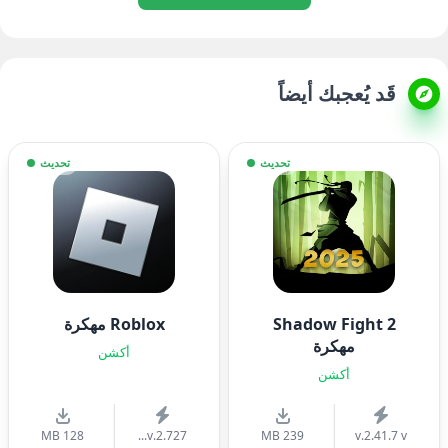
قَد يُعجبك أيضاً
تحديث
تحديث
Shadow Fight 2
Roblox مهكرة
مهكرة
أكشن
أكشن
128 MB
v.2.727...
239 MB
v.2.41.7 v