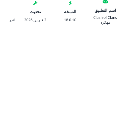
اسم التطبيق
النسخة
تحديث
المتط
Clash of Clans
18.0.10
2 فبراير, 2026
اندرويد 5.0 والأحدث
مهكرة