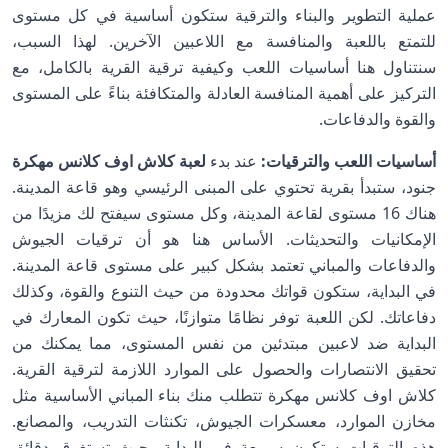
عملية التطوير والبناء والترقية ستكون أساسية في كل مستوى
للتمتع باللعبة والمنافسة مع اللاعبين الآخرين. لهذا السبب،
سنتناول هنا أساسيات اللعب وكيفية ترقية القرية بالكامل، مع
التركيز على أهمية المنافسة العادلة والمتكافئة بناءً على المستوى
والقوة والدفاعات.
أساسيات اللعب والترقيات:
عند بدء
لعبة كلاش اوف كلانس مهكرة
جنود، ستبدأ بقرية تحتوي على المبنى الرئيسي وهو قاعة المدينة.
هناك 16 مستوى لقاعة المدينة، وكل مستوى سيفتح لك مزيدًا من
الإمكانيات والتحديثات. الأساس هنا هو أن ترقيات الجيوش
والدفاعات والمباني تعتمد بشكل كبير على مستوى قاعة المدينة.
في البداية، ستكون قواتك محدودة من حيث التنوع والقوة، وكذلك
دفاعاتك. لكن اللعبة توفر نظامًا متوازنًا، حيث تكون المعارك في
البداية ضد لاعبين مبتدئين من نفس المستوى، مما يمكنك من
تحقيق الانتصارات والحصول على الموارد اللازمة لترقية القرية.
كلاش اوف كلانس مهكرة تتطلب منك بناء المباني الأساسية مثل
مخازن الموارد، معسكرات الجيوش، تكنثات التدريب، والمصانع.
هذه الترقيات ستكون سريعة في البداية، حيث تستغرق دقائق