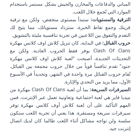
المباني والدفاعات والمخازن والجيش بشكل مستمر باستخدام
الموارد التي تُجمع خلال اللعب.
الترقية والمستويات:
ستبدأ بمستوى منخفض، ولكن مع ترقية
قريتك وجمع نقاط الخبرة، ستزداد مستوياتك، مما يتيح لك
التقدم والتفوق بين اللاعبين في تجربة تنافسية مليئة بالتشويق.
حروب القبائل:
في البداية، كان تنزيل كلاش اوف كلانس مهكرة
Clash Of Clans يوفر فقط الحروب العادية. ولكن مع
التحديثات الجديدة، أصبحت “لعبة كلاش اوف كلانس مهكرة
جنود” تقدم تنافساً قوياً من خلال حروب مجمعة بين القبائل.
تُقام حروب القبائل مرة واحدة في الشهر، وتحديداً في الأسبوع
الأول، مما يزيد من التحدي والإثارة.
السيرفرات السريعة:
بما أن لعبة Clash Of Clans مهكرة من
ميديا فاير هي لعبة اجتماعية وتعاونية تعمل عبر الإنترنت، فمن
المهم التأكيد على أن لعبة كلاش أوف كلانس مهكرة توفر
سيرفرات سريعة ومستقرة. هذا يعني أن تجربة اللعب ستكون
سلسة ولن تواجه مشاكل أثناء اللعب طالما كان لديك اتصال
إنترنت جيد.