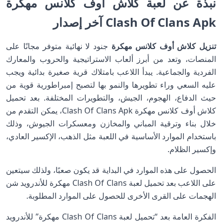
نبذة عن لعبة كلاش أوف كلانس مهكرة
Clash Of Clans Apk آخر إصدار
تنزيل كلاش أوف كلانس مهكرة
جنود لا نهائية متوفر مجانًا على
المنصات، وتعد من أبرز ألعاب الاستراتيجية والحروب والمعارك
الفردية والجماعية. يبدأ اللاعب بامتلاك قرية صغيرة بدائية ويجب
عليه السعي وراء تطويرها والنمو بها لتصبح إمبراطورية قوية من
حيث الدفاع، الهجوم، الجيش، والتطويرات المختلفة. بعد تحميل
كلاش أوف كلانس مهكرة Clash Of Clans Apk، يمكن التقدم من
خلال بناء وترقية المباني والمخازن ومعسكرات الجيوش، وذلك
باستخدام الموارد الأساسية في اللعبة مثل الذهب، الإكسير العادي،
وإكسير الظلام.
الحصول على هذه الموارد في البداية قد يكون صعبًا، ولذلك سيتعين
على اللاعب بعد تحميل لعبة Clash Of Clans مهكرة للأندرويد شن
الهجمات على القرى الأخرى للحصول على الموارد المطلوبة.
الفكرة العامة بعد “تحميل لعبة Clash Of Clans مهكرة” للأندرويد