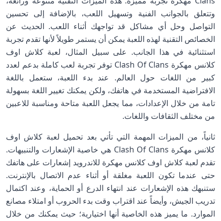
Clans مهكرة تجربة مميزة. هذه الميزات التقنية متنوعة ورائعة،
وتتعلق بالجوانب الفنية وتسهيل اللعب، بالإضافة إلى تحسين
التواصل وحل أي مشاكل قد تواجهك أثناء اللعب. الحديث عن
الخصائص التقنية لهذه اللعبة يمكن أن يستمر طويلاً لأنها تقدم تجربة
استثنائية في هذا الجانب. على سبيل المثال، لعبة كلاش اوف
كلانس مهكرة Clash Of Clans توفر تجربة لعب كاملة بدعم لعدد
كبير من اللغات حول العالم. عند بدء اللعبة، ستعمل باللغة
الافتراضية المستخدمة في هاتفك، ولكن يمكنك تغيير اللغة بسهولة
تامة من خلال الإعدادات، مما يجعل اللعبة متاحة ومناسبة للاعبين
من مختلف الثقافات واللغات.
ثانياً، من الميزات المهمة التي تأتي بعد تحميل لعبة كلاش اوف
كلانس مهكرة Clash Of Clans هي خاصية الإشعارات والتنبيهات.
تقدم لعبة كلاش اوف كلانس مهكرة للاندرويد إشعارات على هاتفك
حتى عندما تكون اللعبة مغلقة أو أثناء عدم الاتصال بالإنترنت.
ستنبهك هذه الإشعارات عند انتهاء الدرع أو الحماية، وعند اكتمال
تدريب الجيش، وأيضاً عند اقتراب وقت بدء الحروب أو امتلاء مصانع
الموارد. ما يميز هذه الخاصية أنها اختيارية؛ حيث يمكنك من خلال