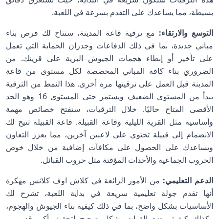
بسيطة، مما يساعدك على التقدم بسرعة في اللعبة.
التوسع والارتقاء:
مع ترقية قاعة المدينة، ستتاح لك فرص بناء
مباني جديدة، بما في ذلك الدفاعات وجدران الحماية التي تعمل
على تأخير أو إبطاء هجمات الجيوش البرية على قريتك. من
الضروري بناء كافة المباني المخصصة لكل مستوى من قاعة
المدينة قبل العمل على ترقيتها مرة أخرى. هذا النمط من الترقية
يبدأ من المستوى الضعيف ويستمر حتى المستوى 16 وهو الحد
الأقصى المتاح حاليًا. خلال الترقيات، ستفتح خصائص مهمة
وأساسية مثل القرية الليلية وقاعة القبيلة. قاعة القبيلة تتيح لك
الانضمام إلى قبيلة تحتوي على لاعبين آخرين، مما يعزز التعاون
ويساعدك على الحصول على مكافآت إضافية من خلال خوض
الحروب الجماعية والأحداث المؤقتة مثل حروب القبائل.
الدعم التعليمي:
من الأمور الرائعة في كلاش اوف كلانس مهكرة
أنها تقدم جولة تعليمية سريعة في بداية اللعبة، تشرح لك
الأساسيات بشكل واضح، بما في ذلك كيفية بناء الجيوش والهجوم،
وكذلك كيفية وضع القوات بشكل صحيح لتحقيق أكبر قدر من