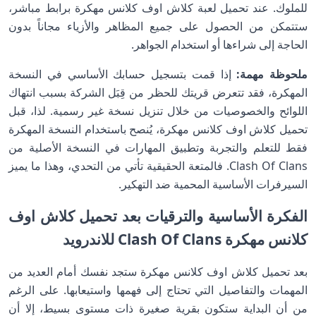
للملوك. عند تحميل لعبة كلاش اوف كلانس مهكرة برابط مباشر،
ستتمكن من الحصول على جميع المظاهر والأزياء مجاناً بدون
الحاجة إلى شراءها أو استخدام الجواهر.
ملحوظة مهمة:
إذا قمت بتسجيل حسابك الأساسي في النسخة
المهكرة، فقد تتعرض قريتك للحظر من قِبَل الشركة بسبب انتهاك
اللوائح والخصوصيات من خلال تنزيل نسخة غير رسمية. لذا، قبل
تحميل كلاش اوف كلانس مهكرة، يُنصح باستخدام النسخة المهكرة
فقط للتعلم والتجربة وتطبيق المهارات في النسخة الأصلية من
Clash Of Clans. فالمتعة الحقيقية تأتي من التحدي، وهذا ما يميز
السيرفرات الأساسية المحمية ضد التهكير.
الفكرة الأساسية والترقيات بعد تحميل كلاش اوف
كلانس مهكرة Clash Of Clans للاندرويد
بعد تحميل كلاش اوف كلانس مهكرة ستجد نفسك أمام العديد من
المهمات والتفاصيل التي تحتاج إلى فهمها واستيعابها. على الرغم
من أن البداية ستكون بقرية صغيرة ذات مستوى بسيط، إلا أن