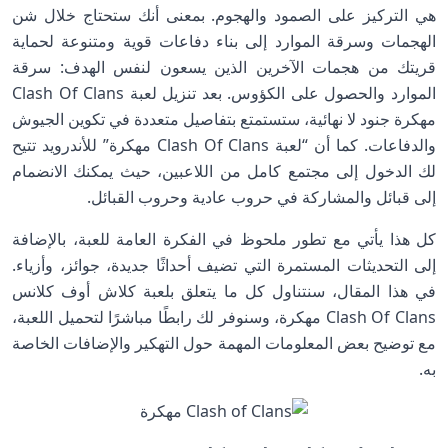
هي التركيز على الصمود والهجوم. بمعنى أنك ستحتاج خلال شن
الهجمات وسرقة الموارد إلى بناء دفاعات قوية ومتنوعة لحماية
قريتك من هجمات الآخرين الذين يسعون لنفس الهدف: سرقة
الموارد والحصول على الكؤوس. بعد تنزيل لعبة Clash Of Clans
مهكرة جنود لا نهائية، ستستمتع بتفاصيل متعددة في تكوين الجيوش
والدفاعات. كما أن “لعبة Clash Of Clans مهكرة” للأندرويد تتيح
لك الدخول إلى مجتمع كامل من اللاعبين، حيث يمكنك الانضمام
إلى قبائل والمشاركة في حروب عادية وحروب القبائل.
كل هذا يأتي مع تطور ملحوظ في الفكرة العامة للعبة، بالإضافة
إلى التحديثات المستمرة التي تضيف أحداثًا جديدة، جوائز، وأزياء.
في هذا المقال، سنتناول كل ما يتعلق بلعبة كلاش أوف كلانس
Clash Of Clans مهكرة، وسنوفر لك رابطًا مباشرًا لتحميل اللعبة،
مع توضيح بعض المعلومات المهمة حول التهكير والإضافات الخاصة
به.