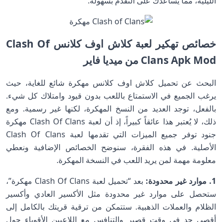
الليلية، مما يساعدك على التقدم بسهولة.
خصائص تهكير لعبة كلاش اوف كلانس Clash Of
Clans Apk Mod من ميديا فاير
البحث عن تحميل كلاش اوف كلانس مهكرة شائع للغاية، حيث
يرغب الجميع في الاستمتاع باللعب بدون قيود وامتلاك كل شيء.
بالفعل، توجد العديد من النسخ المهكرة، لكنها غير رسمية. ومع
ذلك، لا يُعتبر هذا عائقاً كبيراً، إذ أن لعبة Clash Of Clans مهكرة
جنود توفر جميع الميزات التي تقدمها لعبة Clash Of Clans
الأصلية. في هذه الفقرة، سنوضح الخصائص الإضافية ونعطي
معلومة مهمة لمن يريد اللعب في النسخة المهكرة.
1. موارد غير محدودة:
بعد “تحميل لعبة Clash Of Clans مهكرة”،
ستحصل على موارد غير محدودة مثل الأكسير العادي وأكسير
الظلام والعملات الذهبية. ستتمكن من ترقية قريتك بالكامل إلى
أقصى حد في وقت قصير والتنافس مع اللاعبين الأقوياء حول