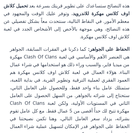
هذه النصائح ستساعدك على تطوير قريتك بسرعة بعد
تحميل كلاش
اوف كلانس مهكرة للاندرويد
، وتوفر عليك الوقت والمجهود في
معظم الأمور. في النقاط التالية، سنتحدث معاً بشكل تفصيلي عن
هذه النصائح، وهي موجهة بالأخص إلى الأشخاص الجدد في لعبة
كلاش اوف كلانس مهكرة.
الحفاظ على الجواهر:
كما ذكرنا في الفقرات السابقة، الجواهر
هي العنصر الأهم والأساسي في لعبة Clash Of Clans مهكرة
من ميديا فاير، والسبب وراء ذلك هو استخدامها في شراء عمال
البناء. هؤلاء العمال في لعبة كلاش اوف كلانس مهكرة هم
العمود الفقري لعملية الترقية وتطوير القرية. في بداية اللعبة،
ستمتلك عامل بناء واحد فقط، وللحصول على العامل الثاني،
ستحتاج إلى شرائه بالجواهر. من السهل الحصول على العامل
الثاني في المستويات الأولية، ولكن لعبة Clash Of Clans
مهكرة تتيح لك حداً أقصى من 5 عمال فقط. مع كل عامل تقوم
بشرائه، يزداد سعر العامل التالي، وهنا تكمن نصيحتنا في
الحفاظ على الجواهر قدر الإمكان لتسهيل عملية شراء العمال