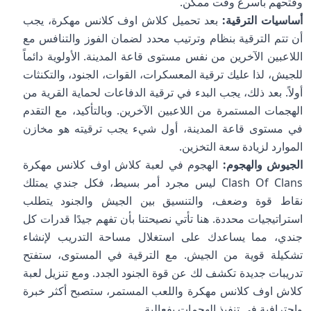
وفتحهم بأسرع وقت ممكن.
أساسيات الترقية:
بعد تحميل كلاش اوف كلانس مهكرة، يجب
أن تتم الترقية بنظام وترتيب محدد لضمان الفوز والتنافس مع
اللاعبين الآخرين من نفس مستوى قاعة المدينة. الأولوية دائماً
للجيش، لذا عليك ترقية المعسكرات، القوات، الجنود، والتكنثات
أولاً. بعد ذلك، يجب البدء في ترقية الدفاعات لحماية القرية من
الهجمات المستمرة من اللاعبين الآخرين. وبالتأكيد، مع التقدم
في مستوى قاعة المدينة، أول شيء يجب ترقيته هو مخازن
الموارد لزيادة سعة التخزين.
الجيوش والهجوم:
الهجوم في لعبة كلاش اوف كلانس مهكرة
Clash Of Clans ليس مجرد أمر بسيط، فكل جندي يمتلك
نقاط قوة وضعف، والتنسيق بين الجيش والجنود يتطلب
استراتيجيات محددة. هنا تأتي نصيحتنا بأن تفهم جيدًا قدرات كل
جندي، مما يساعدك على استغلال مساحة التدريب لإنشاء
تشكيلة قوية من الجيش. مع الترقية في المستوى، ستفتح
تدريبات جديدة تكشف لك عن قوة الجنود الجدد. ومع تنزيل لعبة
كلاش اوف كلانس مهكرة واللعب المستمر، ستصبح أكثر خبرة
واحترافية في تنفيذ الهجمات بفعالية.