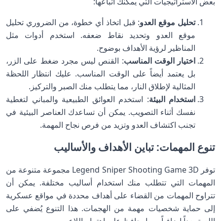
بعض الاستراتيجيات التي يمكنك اتباعها:
تحليل موقع العدو
: قبل اتخاذ أي خطوة، من الضروري تحليل
موقع العدو وتحديد نقاط ضعفه. استخدم أدوات مثل
المناظير لرؤية الأهداف بوضوح.
اختيار الوقت المناسب
: القنص ليس مجرد ضغط على الزر،
بل يعتمد أيضاً على الوقت المناسب. عليك انتظار اللحظة
المثالية لإطلاق النار، مما يتطلب منك الصبر والتركيز.
استخدام البيئة
: استخدم العوائق الطبيعية والمباني لتغطية
نفسك أثناء التصويب. يمكن أن تساعدك العناصر البيئية في
تجنب اكتشاف العدو وتزيد من فرص نجاح المهمة.
تنوع المهمات: تباين الأهداف والأساليب
توفر Legend Sniper Shooting Game 3D مجموعة متنوعة من
المهمات التي تتطلب منك استخدام أساليب مختلفة. يمكن أن
تتراوح المهمات من القضاء على أهداف محددة في مواقع عسكرية
إلى حماية شخصيات مهمة من الهجمات. هذا التنوع يُضفي على