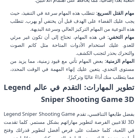
اللعبة بعداً إضافياً، مما يحافظ على اهتمام اللاعبين.
مهام القتل السريع
: تتطلب هذه المهام سرعة في التنفيذ، حيث
يجب عليك القضاء على الهدف قبل أن يختفي أو يهرب. تتطلب
هذه النوعية من المهام التركيز العالي وسرعة البديهة.
مهام التخفي
: في هذه المهام، تحتاج إلى أن تكون غير مرئي
للعدو. عليك استخدام الأدوات المتاحة مثل كاتم الصوت
والتحرك بحذر لتجنب الكشف.
المهام الزمنية
: بعض المهام تأتي مع قيود زمنية، مما يزيد من
مستوى التحدي. يتعين عليك إنهاء المهمة في الوقت المحدد،
مما يتطلب منك أداءً عاليًا وتركيزًا.
تطوير المهارات: التقدم في عالم Legend
Sniper Shooting Game 3D
بفضل طابعها التنافسي، تقدم Legend Sniper Shooting Game
3D للاعبين الفرصة لتطوير مهاراتهم بشكل مستمر. كلما تقدمت
في اللعبة، كلما حصلت على فرص أفضل لتطوير قدراتك وفتح