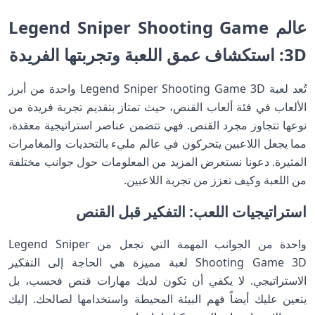
عالم Legend Sniper Shooting Game
3D: استكشاف عمق اللعبة وتجربتها الفريدة
تُعد لعبة Legend Sniper Shooting Game 3D واحدة من أبرز
الألعاب في فئة ألعاب القنص، حيث تمتاز بتقديم تجربة فريدة من
نوعها تتجاوز مجرد القنص. فهي تتضمن عناصر استراتيجية معقدة،
مما يجعل اللاعبين يتحركون في عالم مليء بالتحديات والمغامرات
المثيرة. دعونا نستعرض المزيد من المعلومات حول جوانب مختلفة
من اللعبة وكيف تعزز من تجربة اللاعبين.
استراتيجيات اللعب: التفكير قبل القنص
واحدة من الجوانب المهمة التي تجعل من Legend Sniper
Shooting Game 3D لعبة مميزة هي الحاجة إلى التفكير
الاستراتيجي. لا يكفي أن تكون لديك مهارات قنص فحسب، بل
يتعين عليك أيضاً فهم البيئة المحيطة واستخدامها لصالحك. إليك