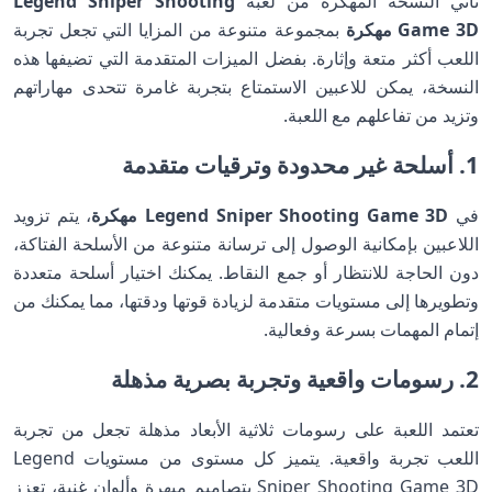
تأتي النسخة المهكرة من لعبة
Legend Sniper Shooting
Game 3D مهكرة
بمجموعة متنوعة من المزايا التي تجعل تجربة
اللعب أكثر متعة وإثارة. بفضل الميزات المتقدمة التي تضيفها هذه
النسخة، يمكن للاعبين الاستمتاع بتجربة غامرة تتحدى مهاراتهم
وتزيد من تفاعلهم مع اللعبة.
1. أسلحة غير محدودة وترقيات متقدمة
في
Legend Sniper Shooting Game 3D مهكرة
، يتم تزويد
اللاعبين بإمكانية الوصول إلى ترسانة متنوعة من الأسلحة الفتاكة،
دون الحاجة للانتظار أو جمع النقاط. يمكنك اختيار أسلحة متعددة
وتطويرها إلى مستويات متقدمة لزيادة قوتها ودقتها، مما يمكنك من
إتمام المهمات بسرعة وفعالية.
2. رسومات واقعية وتجربة بصرية مذهلة
تعتمد اللعبة على رسومات ثلاثية الأبعاد مذهلة تجعل من تجربة
اللعب تجربة واقعية. يتميز كل مستوى من مستويات Legend
Sniper Shooting Game 3D بتصاميم مبهرة وألوان غنية، تعزز