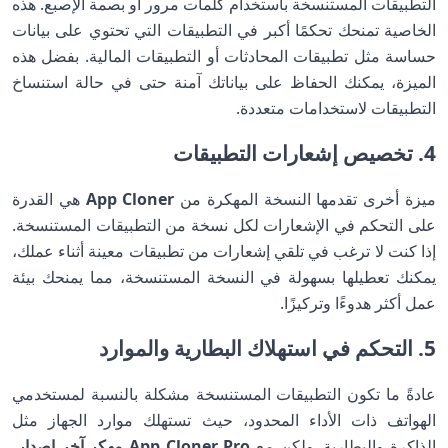
التطبيقات المستنسخة باستخدام كلمات مرور أو بصمة الإصبع. هذه
الخاصية تمنحك تحكمًا أكبر في التطبيقات التي تحتوي على بيانات
حساسة مثل تطبيقات المحادثات أو التطبيقات المالية. بفضل هذه
الميزة، يمكنك الحفاظ على بياناتك آمنة حتى في حالة استنساخ
التطبيقات لاستخدامات متعددة.
4. تخصيص إشعارات التطبيقات
ميزة أخرى تقدمها النسخة المهكرة من
App Cloner
هي القدرة
على التحكم في الإشعارات لكل نسخة من التطبيقات المستنسخة.
إذا كنت لا ترغب في تلقي إشعارات من تطبيقات معينة أثناء عملك،
يمكنك تعطيلها بسهولة في النسخة المستنسخة، مما يمنحك بيئة
عمل أكثر هدوءًا وتركيزًا.
5. التحكم في استهلاك البطارية والموارد
عادةً ما تكون التطبيقات المستنسخة مشكلة بالنسبة لمستخدمي
الهواتف ذات الأداء المحدود، حيث تستهلك موارد الجهاز مثل
الذاكرة والبطارية. ولكن مع
App Cloner Pro مهكر آخر إصدار
،