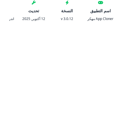
اسم التطبيق
النسخة
تحديث
المتط
App Cloner مهكر
v 3.0.12
12 أكتوبر, 2025
اندرويد 5.0 والأحدث