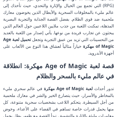
(RPG) التي تجمع بين الخيال والإثارة والتحدي، حيث تأخذك إلى
عالم مليء بالمخلوقات السحرية والأبطال الذين يخوضون معارك
ملحمية ضد قوى الظلام. بفضل القصة الجذابة والتجربة البصرية
المذهلة، تمكنت اللعبة من جذب ملايين اللاعبين حول العالم الذين
يبحثون عن تجارب فريدة من نوعها. يأتي إصدار من اللعبة بالعديد
من التحسينات التي تزيد من عمق التجربة وتجعل
تحميل لعبة Age
of Magic مهكرة
خياراً مثالياً لعشاق هذا النوع من الألعاب على
أجهزة الأندرويد.
قصة لعبة Age of Magic مهكرة: انطلاقة
في عالم مليء بالسحر والظلام
تدور أحداث
لعبة Age of Magic مهكرة
في عالم سحري مليء
بالمخاطر والأسرار، حيث يتصارع الخير والشر في معارك ملحمية
من أجل السيطرة. يتحكم اللاعب بشخصيات سحرية متنوعة، كل
منها يحمل قدرات خاصة تساهم في القضاء على الأعداء، وخوض
مغامرات مليئة بالإثارة والتشويق. تبدأ القصة مع ظهور بطل يحمل