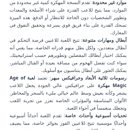
موارد غير محدودة
: تقدم النسخة المهكرة كمية غير محدودة من
الموارد، مما يتيح للاعب القدرة على شراء الأسلحة والمعدات
وتطوير الشخصيات دون الحاجة للانتظار أو الدفع. هذه الميزة
تمنحك القدرة على بناء فريق قوي بسرعة وتحقيق التفوق في
المعارك.
أبطال ومهارات متنوعة
: تتيح اللعبة للاعبين فرصة التحكم في
أبطال متعددين، ولكل بطل منهم قدراته الخاصة، مما يعني أنه
يمكنك اختيار أبطالك المفضلين وتطويرهم حسب استراتيجيتك.
سواء كنت تفضل الهجوم من مسافة بعيدة أو القتال المباشر،
يمكنك العثور على أبطال يتناسبون مع أسلوبك.
رسومات ثلاثية الأبعاد وجرافيكس مبهر
: تعتمد
لعبة Age of
Magic مهكرة
على جرافيكس عالي الجودة يجعل اللاعب
يشعر وكأنه يعيش وسط عالم خيالي مليء بالسحر والمخاطر.
الألوان المتناسقة والمؤثرات الخاصة تعزز من تجربة اللعب
وتجعلك منغمساً في أجواء اللعبة.
تحديات أسبوعية وأحداث خاصة
: تقدم اللعبة أحداثاً أسبوعية
وأحداثًا موسمية تتيح للاعبين الفوز بجوائز خاصة، مما يضيف