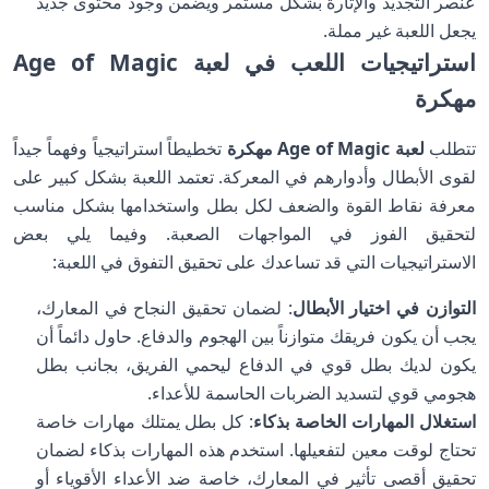
عنصر التجديد والإثارة بشكل مستمر ويضمن وجود محتوى جديد
يجعل اللعبة غير مملة.
استراتيجيات اللعب في لعبة Age of Magic
مهكرة
تتطلب
لعبة Age of Magic مهكرة
تخطيطاً استراتيجياً وفهماً جيداً
لقوى الأبطال وأدوارهم في المعركة. تعتمد اللعبة بشكل كبير على
معرفة نقاط القوة والضعف لكل بطل واستخدامها بشكل مناسب
لتحقيق الفوز في المواجهات الصعبة. وفيما يلي بعض
الاستراتيجيات التي قد تساعدك على تحقيق التفوق في اللعبة:
التوازن في اختيار الأبطال
: لضمان تحقيق النجاح في المعارك،
يجب أن يكون فريقك متوازناً بين الهجوم والدفاع. حاول دائماً أن
يكون لديك بطل قوي في الدفاع ليحمي الفريق، بجانب بطل
هجومي قوي لتسديد الضربات الحاسمة للأعداء.
استغلال المهارات الخاصة بذكاء
: كل بطل يمتلك مهارات خاصة
تحتاج لوقت معين لتفعيلها. استخدم هذه المهارات بذكاء لضمان
تحقيق أقصى تأثير في المعارك، خاصة ضد الأعداء الأقوياء أو