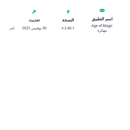
اسم التطبيق
النسخة
تحديث
المتط
Age of Magic
v 2.40.1
30 نوفمبر, 2025
اندرويد 7.0 والأحدث
مهكرة