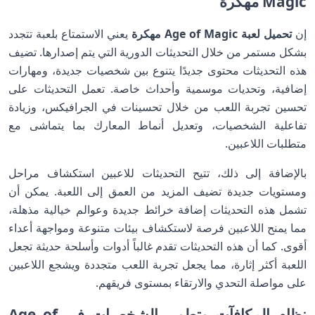
Magic مهكرة
إن
تحميل لعبة Age of Magic مهكرة
يعني الاستمتاع بلعبة تتجدد
بشكل مستمر من خلال التحديثات الدورية التي يتم إصدارها. تضيف
هذه التحديثات محتوى جديدًا يتنوع بين شخصيات جديدة، ومهارات
إضافية، وتحديات موسمية وأحداث خاصة. تعمل التحديثات على
تحسين تجربة اللعب من خلال تحسينات في الجرافيكس، وزيادة
تفاعلية الشخصيات، وتعديل أنماط المعارك بما يتماشى مع
متطلبات اللاعبين.
بالإضافة إلى ذلك، تتيح التحديثات للاعبين استكشاف مراحل
ومستويات جديدة تضيف المزيد من العمق إلى اللعبة. يمكن أن
تشمل هذه التحديثات إضافة خرائط جديدة وعوالم خيالية مذهلة،
مما يمنح اللاعبين فرصة لاستكشاف بيئات متنوعة ومواجهة أعداء
أقوى. كما أن هذه التحديثات تقدم غالباً أدوات وأسلحة حديثة تجعل
اللعبة أكثر إثارة، مما يجعل تجربة اللعب متجددة ويشجع اللاعبين
على مواصلة التحدي والارتقاء بمستوى فريقهم.
نظام المكافآت وتطوير الشخصيات في Age of