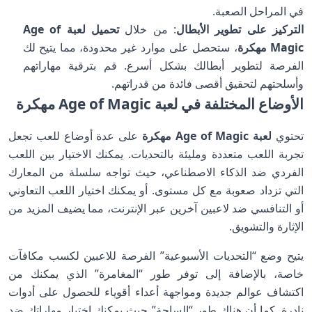
في المراحل الصعبة.
التركيز على تطوير الأبطال
: من خلال
تحميل لعبة Age of
Magic مهكرة
، ستحصل على موارد غير محدودة، مما يتيح لك
الفرصة لتطوير أبطالك بشكل أسرع. قم بترقية مهاراتهم
وأسلحتهم لتحقيق أقصى فائدة من قدراتهم.
الأوضاع المختلفة في لعبة Age of Magic مهكرة
تحتوي
لعبة Age of Magic مهكرة
على عدة أوضاع للعب تجعل
تجربة اللعب متعددة ومليئة بالتحديات. يمكنك الاختيار بين اللعب
الفردي ضد الذكاء الاصطناعي، حيث تواجه سلسلة من المعارك
التي تزداد صعوبة مع كل مستوى. أو يمكنك اختيار اللعب التعاوني
أو التنافسي ضد لاعبين آخرين عبر الإنترنت، مما يضيف المزيد من
الإثارة والتشويق.
يتيح وضع “التحديات الأسبوعية” الفرصة للاعبين لكسب مكافآت
خاصة، بالإضافة إلى توفر طور “المغامرة” الذي يمكنك من
اكتشاف عوالم جديدة ومواجهة أعداء أقوياء للحصول على أدوات
نادرة. كما أن هناك طور “الساحة” حيث يمكنك اختبار مهاراتك ضد