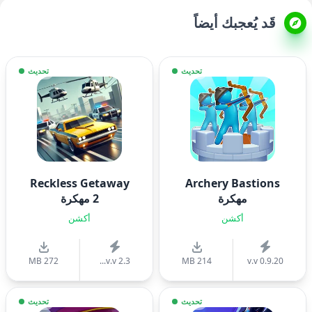
قَد يُعجبك أيضاً
تحديث
تحديث
Reckless Getaway
Archery Bastions
مهكرة
2 مهكرة
أكشن
أكشن
272 MB
v.v 2.3...
214 MB
v.v 0.9.20
تحديث
تحديث