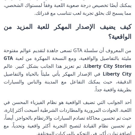
يمكنك أيضًا تخصيص درجة صعوبة اللعبة وفقاً لمستواك الشخصي،
مما يسمح لك بخلق تجربة لعب تتناسب مع قدراتك.
كيف يضيف الإصدار المهكر للعبة المزيد من
الواقعية؟
من المعروف أن سلسلة GTA تسعى جاهدة لتقديم عوالم مفتوحة
مليئة بالتفاصيل والواقعية، ومع النسخة المهكرة من لعبة
GTA
Liberty City Stories
، تم تعزيز هذا الجانب بشكل كبير. عالم
Liberty City
في الإصدار المهكر يأتي مليئاً بالحياة والتفاصيل
الدقيقة، حيث يمكنك التفاعل مع المدينة والناس والسيارات
بطريقة واقعية جداً.
أحد الجوانب التي تضيف الواقعية هو نظام الفيزياء المحسن في
اللعبة. الحوادث المرورية والمطاردات الشرطية أصبحت أكثر إثارة،
حيث تم تحسين محاكاة تصادم السيارات والارتطام بالحواجز. أيضاً،
تم تحسين نظام القيادة لتصبح التجربة أكثر واقعية وتحدياً، مع
إضافة توازن أكبر في التحكم بالمركبات المختلفة.