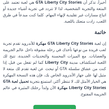
أخيراً، تذكر أن
GTA Liberty City Stories
هي لعبة تعتمد على
المتعة والتجربة الشخصية، لذا لا تتردد في تجربة أشياء جديدة أو
اتباع مسارات غير تقليدية لإنهاء المهام. كلما كنت مبدعاً في طرق
اللعب، زادت متعتك باللعبة.
خاتمة
إن لعبة
GTA Liberty City Stories مهكرة
للأندرويد تقدم تجربة
لعب فريدة من نوعها تأخذك في رحلة مشوقة داخل عالم الجريمة
والعصابات. مع الميزات المحسنة والتحديثات الجديدة، تتيح لك
اللعبة استكشاف مدينة
Liberty City
كما لم تفعل من قبل. إذا
كنت من عشاق سلسلة GTA أو تبحث عن لعبة تقدم لك متعة لا
مثيل لها على جهاز الأندرويد الخاص بك، فإن هذه النسخة المهكرة
هي الخيار الأمثل لك. لا تنتظر أكثر، استمتع بتجربة
تحميل لعبة GTA
Liberty City Stories مهكرة
الآن وابدأ رحلتك المثيرة في عالم
الجريمة المفتوح.