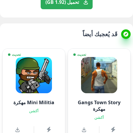
تحميل (1.92 GB)
قَد يُعجبك أيضاً
تحديث
تحديث
Gangs Town Story
Mini Militia مهكرة
مهكرة
أكشن
أكشن