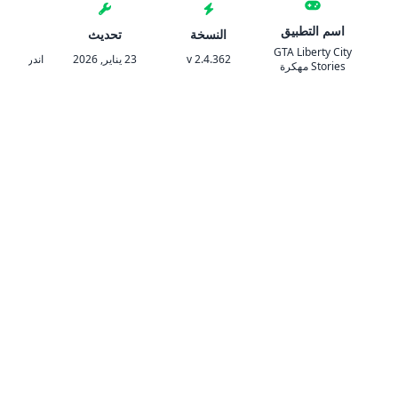
اسم التطبيق
النسخة
تحديث
المتط
GTA Liberty City
v 2.4.362
23 يناير, 2026
اندرويد 5.1 والأحدث
Stories مهكرة