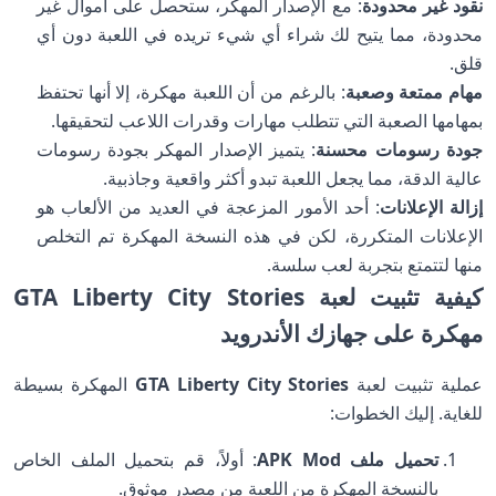
نقود غير محدودة
: مع الإصدار المهكر، ستحصل على أموال غير
محدودة، مما يتيح لك شراء أي شيء تريده في اللعبة دون أي
قلق.
مهام ممتعة وصعبة
: بالرغم من أن اللعبة مهكرة، إلا أنها تحتفظ
بمهامها الصعبة التي تتطلب مهارات وقدرات اللاعب لتحقيقها.
جودة رسومات محسنة
: يتميز الإصدار المهكر بجودة رسومات
عالية الدقة، مما يجعل اللعبة تبدو أكثر واقعية وجاذبية.
إزالة الإعلانات
: أحد الأمور المزعجة في العديد من الألعاب هو
الإعلانات المتكررة، لكن في هذه النسخة المهكرة تم التخلص
منها لتتمتع بتجربة لعب سلسة.
كيفية تثبيت لعبة GTA Liberty City Stories
مهكرة على جهازك الأندرويد
عملية تثبيت لعبة
GTA Liberty City Stories
المهكرة بسيطة
للغاية. إليك الخطوات:
تحميل ملف APK Mod
: أولاً، قم بتحميل الملف الخاص
بالنسخة المهكرة من اللعبة من مصدر موثوق.