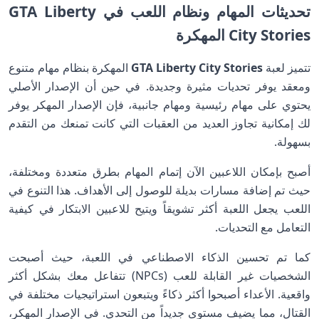
تحديثات المهام ونظام اللعب في GTA Liberty
City Stories المهكرة
تتميز لعبة
GTA Liberty City Stories
المهكرة بنظام مهام متنوع
ومعقد يوفر تحديات مثيرة وجديدة. في حين أن الإصدار الأصلي
يحتوي على مهام رئيسية ومهام جانبية، فإن الإصدار المهكر يوفر
لك إمكانية تجاوز العديد من العقبات التي كانت تمنعك من التقدم
بسهولة.
أصبح بإمكان اللاعبين الآن إتمام المهام بطرق متعددة ومختلفة،
حيث تم إضافة مسارات بديلة للوصول إلى الأهداف. هذا التنوع في
اللعب يجعل اللعبة أكثر تشويقاً ويتيح للاعبين الابتكار في كيفية
التعامل مع التحديات.
كما تم تحسين الذكاء الاصطناعي في اللعبة، حيث أصبحت
الشخصيات غير القابلة للعب (NPCs) تتفاعل معك بشكل أكثر
واقعية. الأعداء أصبحوا أكثر ذكاءً ويتبعون استراتيجيات مختلفة في
القتال، مما يضيف مستوى جديداً من التحدي. في الإصدار المهكر،