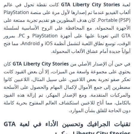
لعبة
GTA Liberty City Stories
كانت نقطة تحول في عالم
ألعاب الفيديو عندما تم إصدارها لأول مرة على منصة PlayStation
Portable (PSP). كان هدف المطورين هو تقديم تجربة ممتعة على
الأجهزة المحمولة، مع المحافظة على الروح الأساسية لسلسلة
GTA التي تعودنا عليها على أجهزة PlayStation و PC. بمرور
الوقت، توسع نطاق اللعبة لتشمل أنظمة iOS و Android، مما فتح
أبواباً جديدة أمام عشاق الألعاب المحمولة.
في حين أن الإصدار الأصلي من
GTA Liberty City Stories
كان
يحتوي على مجموعة واسعة من الميزات، إلا أن بعض القيود كانت
تعكر صفو تجربة بعض اللاعبين. على سبيل المثال، اللاعبين كانوا
مضطرين إلى جمع الأموال لإكمال المهام والحصول على الأسلحة
والمركبات المتقدمة. ومع الإصدار المهكر، تم إزالة هذه القيود
بالكامل، مما أتاح للاعبين استكشاف العالم المفتوح بحرية كاملة
دون الحاجة للقلق بشأن الموارد.
تقنيات الجرافيك وتحسين الأداء في لعبة GTA
Liberty City Stories مهكرة