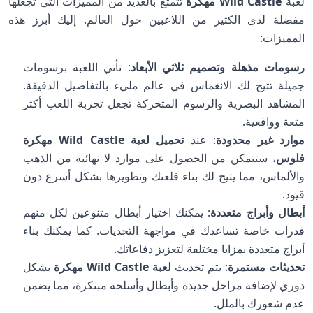
لعبة
Wild Castle مهكرة
تتمتع بالعديد من المميزات التي تجعلها
مفضلة لدى الكثير من اللاعبين حول العالم. إليك أبرز هذه
المميزات:
رسومات مذهلة وتصميم ثلاثي الأبعاد
: تأتي اللعبة برسومات
جميلة تتيح لك الانغماس في عالم مليء بالتفاصيل الدقيقة.
المشاهد البصرية والرسوم المتحركة تجعل تجربة اللعب أكثر
متعة وواقعية.
موارد غير محدودة
: عند
تحميل لعبة Wild Castle مهكرة
فلوس
، ستتمكن من الحصول على موارد لا نهائية من الذهب
والألماس، مما يتيح لك بناء قلعتك وتطويرها بشكل أسرع دون
قيود.
أبطال وأبراج متعددة
: يمكنك اختيار أبطال متنوعين لكل منهم
قدرات خاصة تساعدك في مواجهة التحديات. كما يمكنك بناء
أبراج متعددة بمزايا مختلفة لتعزيز دفاعاتك.
تحديثات مستمرة
: يتم تحديث
لعبة Wild Castle مهكرة
بشكل
دوري لإضافة مراحل جديدة وأبطال وأسلحة مبتكرة، مما يضمن
عدم شعورك بالملل.