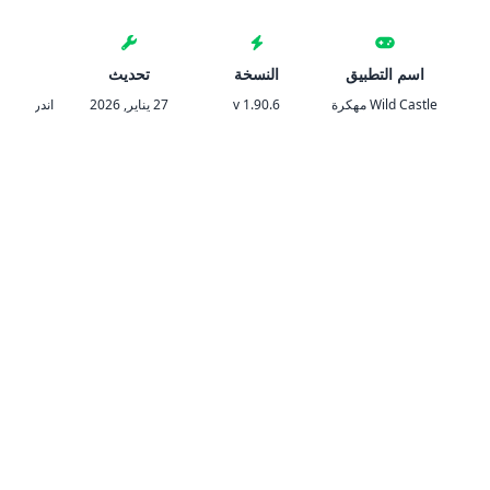
اسم التطبيق
النسخة
تحديث
المتط
Wild Castle مهكرة
v 1.90.6
27 يناير, 2026
اندرويد 6.0 والأحدث