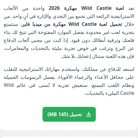
تعد
لعبة Wild Castle مهكرة 2026
واحدة من الألعاب
الاستراتيجية الرائعة التي تجمع بين التحدي والإثارة في آنٍ واحد. من
خلال
تحميل لعبة Wild Castle مهكرة من ميديا فاير
، ستتمتع
بتجربة لعب غير محدودة بفضل الموارد المفتوحة التي تتيح لك بناء
قلعتك وترقية أبطالك دون قيود. إذا كنت من محبي ألعاب الدفاع
عن البرج وترغب في خوض تجربة مليئة بالتحديات والمغامرات،
فإن هذه اللعبة ستنال إعجابك بلا شك.
استعد للدفاع عن مملكتك، واستخدم مهاراتك الاستراتيجية للتغلب
على جحافل الأعداء والزعماء الأقوياء. بفضل الرسومات الجميلة
ونظام اللعب الممتع، ستعيش تجربة لا تُنسى في عالم Wild
Castle المليء بالتحديات.
تحميل (145 MB)