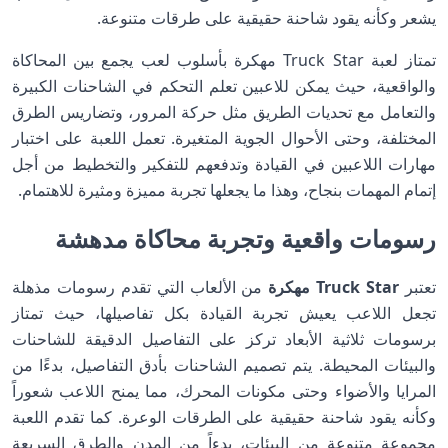
يشعر وكأنه يقود شاحنة حقيقية على طرقات متنوعة.
تمتاز لعبة Truck Star مهكرة بأسلوب لعب يجمع بين المحاكاة
والواقعية، حيث يمكن للاعبين تعلم التحكم في الشاحنات الكبيرة
والتعامل مع تحديات الطريق مثل حركة المرور، وتضاريس الطرق
المختلفة، وحتى الأحوال الجوية المتغيرة. تعمل اللعبة على اختبار
مهارات اللاعبين في القيادة وتدفعهم للتفكير والتخطيط من أجل
إتمام المهمات بنجاح، وهذا ما يجعلها تجربة مميزة ومثيرة للاهتمام.
رسومات واقعية وتجربة محاكاة مدهشة
تعتبر
Truck Star مهكرة
من الألعاب التي تقدم رسومات مذهلة
تجعل اللاعب يعيش تجربة القيادة بكل تفاصيلها، حيث تمتاز
برسومات ثلاثية الأبعاد تركز على التفاصيل الدقيقة للشاحنات
والبيئات المحيطة. يتم تصميم الشاحنات بأدق التفاصيل، بدءًا من
المرايا والأضواء وحتى مكونات المحرك، مما يمنح اللاعب شعوراً
وكأنه يقود شاحنة حقيقية على الطرقات الوعرة. كما تقدم اللعبة
مجموعة متنوعة من البيئات، بدءاً من المدن والطرق السريعة