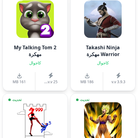
My Talking Tom 2
Takashi Ninja
Warrior مهكرة
مهكرة
كاجوال
كاجوال
161 MB
v.v 25....
186 MB
v.v 3.9.3
تحديث
تحديث