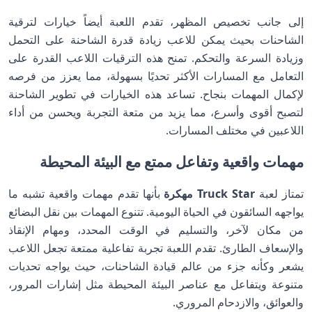
إلى جانب تخصيص المظهر، تقدم اللعبة أيضاً خيارات لترقية
الشاحنات بحيث يمكن للاعب زيادة قدرة الشاحنة على التحمل
وزيادة السرعة والتحكم. تمنح هذه الترقيات اللاعب القدرة على
التعامل مع المسارات الأكثر تحديًا بسهولة، مما يعزز من فرصه
لإكمال المهمات بنجاح. تساعد هذه الخيارات في تطوير الشاحنة
لتصبح أقوى وأسرع، مما يزيد من متعة التجربة ويحسن من أداء
اللاعبين في مختلف المسارات.
مهمات واقعية وتفاعل ممتع مع البيئة المحيطة
تمتاز لعبة
Truck Star مهكرة
بأنها تقدم مهمات واقعية تشبه ما
يواجهه السائقون في الحياة اليومية. تتنوع المهمات بين نقل البضائع
من مكان لآخر، والتسليم في الوقت المحدد، ومهام الإنقاذ
والإسعاف الطارئ. تقدم اللعبة تجربة تفاعلية ممتعة تجعل اللاعب
يشعر وكأنه جزء من عالم قيادة الشاحنات، حيث يواجه تحديات
متنوعة ويتفاعل مع عناصر البيئة المحيطة مثل إشارات المرور،
والعوائق، والازدحام المروري.