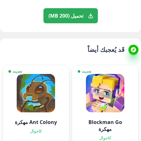
تحميل (200 MB)
قَد يُعجبك أيضاً
تحديث
تحديث
Blockman Go
Ant Colony مهكرة
مهكرة
كاجوال
كاجوال