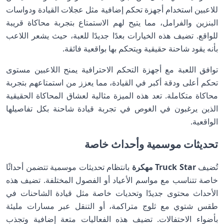
للاعبين استخدام أجهزة تحكم إضافية مثل عجلات القيادة ودواسات
البنزين والفرامل، مما يتيح لهم الاستمتاع بتجربة محاكاة قريبة
للواقع. تضيف هذه الخيارات بعدًا جديدًا للعبة، حيث يشعر اللاعب
بأنه يقود شاحنة حقيقية ويتحكم بها بواقعية فائقة.
توافق اللعبة مع أجهزة التحكم الاحترافية يمنح اللاعبين مستوى
تحكم أعلى ودقة أكبر في القيادة، مما يعزز من استمتاعهم بتجربة
محاكاة متكاملة. تعد هذه الميزة مثالية لعشاق المحاكاة الحقيقية
الذين يرغبون في الغوص في تجربة قيادة شاحنة بكل تفاصيلها
الواقعية.
تحديثات موسمية وأحداث خاصة
تُضيف
Truck Star مهكرة
بانتظام تحديثات موسمية تتضمن أحداثًا
خاصة تتناسب مع مواسم الأعياد أو الفصول المختلفة. تضيف هذه
الأحداث محتوى جديدًا وتحديات خاصة مثل قيادة الشاحنات في
طقس شتوي مع ثلوج متراكمة، أو التنقل عبر مسارات مليئة
بأضواء الاحتفالات. تضيف هذه الفعاليات متعة إضافية وتجذب