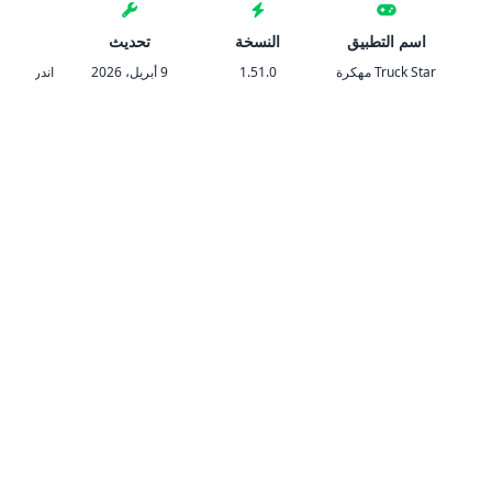
اسم التطبيق
النسخة
تحديث
المتط
Truck Star مهكرة
1.51.0
9 أبريل، 2026
اندرويد 6.0 والأحدث