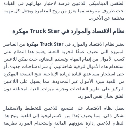
الطقس الديناميكي اللاعبين فرصة لاختبار مهاراتهم في القيادة
تحت ظروف متنوعة، مما يعزز من روح المغامرة ويجعل كل مهمة
مختلفة عن الأخرى.
نظام الاقتصاد والموارد في Truck Star مهكرة
يعتبر نظام الاقتصاد والموارد في
Truck Star مهكرة
من العناصر
المميزة التي تضيف عمقًا لتجربة اللعبة. يعتمد هذا النظام على
كسب الأموال من إتمام المهام وتسليم البضائع، حيث يمكن للاعبين
استخدام هذه الأموال لترقية شاحناتهم، أو شراء شاحنات جديدة، أو
حتى استئجار مساعدي قيادة لزيادة الإنتاجية. تتيح النسخة المهكرة
من اللعبة ميزة الأموال غير المحدودة، مما يسهل على اللاعبين
التركيز على تطوير الشاحنات وتجربة ميزات اللعبة المختلفة دون
القلق بشأن نقص الموارد.
يعمل نظام الاقتصاد على تشجيع اللاعبين للتخطيط والاستثمار
بشكل ذكي، مما يضيف بُعدًا من الاستراتيجية إلى اللعبة. يتيح هذا
النظام للاعبين إدارة شؤونهم المالية واستخدام الموارد بطريقة