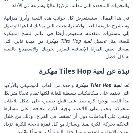
والتحديات المتجددة التي تتطلب تركيزًا عاليًا وسرعة في الأداء.
في هذا المقال، سنستعرض كل جوانب هذه اللعبة وأبرز ميزاتها،
وسنشرح طريقة اللعب والاستراتيجيات التي يمكنك اتباعها للوصول
إلى مستويات متقدمة. سنغوص أيضًا في عالم النسخ المهكرة
للعبة، مثل
تحميل لعبة Tiles Hop مهكرة من ميديا فاير
، التي
تمنحك بعض المزايا الإضافية لتعزيز تجربتك والاستمتاع باللعبة
بشكل أفضل.
نبذة عن لعبة Tiles Hop
مهكرة
تُعد
لعبة
Tiles Hop مهكرة
واحدة من ألعاب الموسيقى والأركيد
التي تعتمد على ميكانيكيات بسيطة للغاية لكنها تقدم تحديًا متزايدًا.
تبدأ اللعبة بوجود كرة تنط على قطع صغيرة على شكل بلاطات
متحركة. يتحتم على اللاعب توجيه الكرة لتحافظ على مسارها
وتبقى على البلاطات دون أن تسقط في الفراغ، وذلك من خلال
التحكم بحركة الكرة يمينًا ويسارًا. مع كل قفزة ناجحة للكرة، تزداد
سرعة الإيقاع والصعوبة، مما يجعل اللعبة أكثر تشويقًا وإثارة.