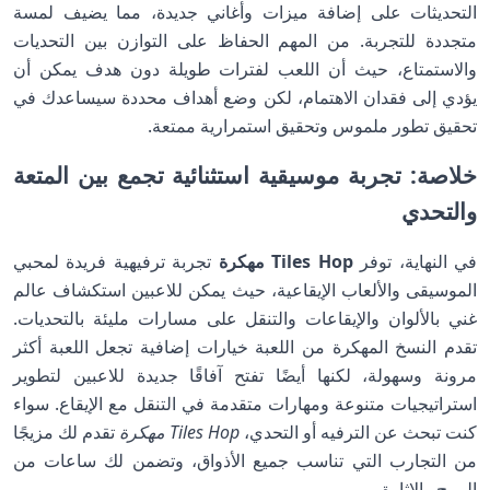
التحديثات على إضافة ميزات وأغاني جديدة، مما يضيف لمسة
متجددة للتجربة. من المهم الحفاظ على التوازن بين التحديات
والاستمتاع، حيث أن اللعب لفترات طويلة دون هدف يمكن أن
يؤدي إلى فقدان الاهتمام، لكن وضع أهداف محددة سيساعدك في
تحقيق تطور ملموس وتحقيق استمرارية ممتعة.
خلاصة: تجربة موسيقية استثنائية تجمع بين المتعة
والتحدي
في النهاية، توفر
Tiles Hop مهكرة
تجربة ترفيهية فريدة لمحبي
الموسيقى والألعاب الإيقاعية، حيث يمكن للاعبين استكشاف عالم
غني بالألوان والإيقاعات والتنقل على مسارات مليئة بالتحديات.
تقدم النسخ المهكرة من اللعبة خيارات إضافية تجعل اللعبة أكثر
مرونة وسهولة، لكنها أيضًا تفتح آفاقًا جديدة للاعبين لتطوير
استراتيجيات متنوعة ومهارات متقدمة في التنقل مع الإيقاع. سواء
كنت تبحث عن الترفيه أو التحدي،
Tiles Hop مهكرة
تقدم لك مزيجًا
من التجارب التي تناسب جميع الأذواق، وتضمن لك ساعات من
المرح والإثارة.