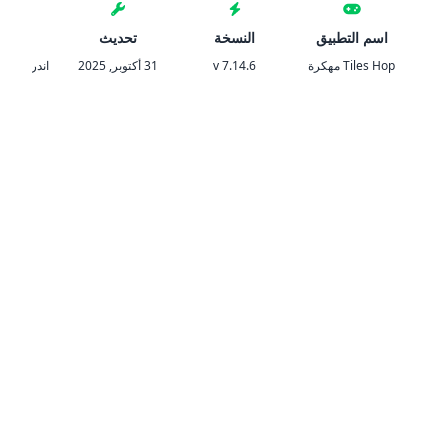
اسم التطبيق
النسخة
تحديث
المتط
Tiles Hop مهكرة
v 7.14.6
31 أكتوبر, 2025
اندرويد 5.1 والأحدث