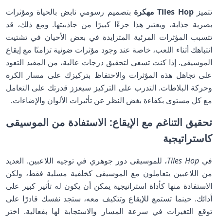
تتميز
Tiles Hop مهكرة
بتصميم رسومي نابض بالحياة ومؤثرات
بصرية جذابة، ويعتبر هذا جزءًا كبيرًا من جاذبيتها. ومع ذلك، قد
تتسبب المؤثرات المرئية المتزايدة في بعض الأحيان في تشتيت
انتباهك أثناء اللعب، خاصة عند وجود مؤثرات ضوئية تزامنًا مع إيقاع
الموسيقى. إذا كنت تسعى لتحقيق درجات عالية، من المفيد التعود
على تجاهل هذه المؤثرات والاحتفاظ بتركيزك على مسار الكرة
وحركة البلاطات. التدرب على التركيز سيعزز قدرتك على التعامل
مع كل مستوى بكفاءة بغض النظر عن تأثيرات الألوان والإضاءات.
تحقيق التناغم مع الإيقاع: الاستفادة من الموسيقى
كاستراتيجية
في
Tiles Hop
، للموسيقى دور جوهري في توجيه اللاعبين. العديد
من اللاعبين يتعاملون مع الموسيقى كخلفية مسلية فقط، ولكن
الاستفادة منها كأداة استراتيجية يمكن أن يكون له تأثير كبير على
أدائك. حينما تستمع للإيقاع وتتكيف معه، ستجد نفسك قادرًا على
توقع التغيرات في سرعة المسار والاستجابة لها بفعالية. اختر