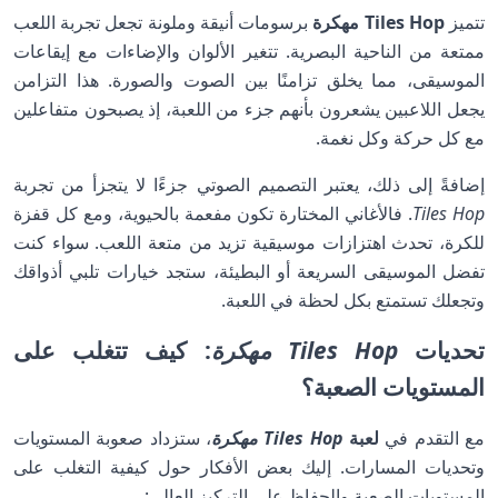
تتميز
Tiles Hop مهكرة
برسومات أنيقة وملونة تجعل تجربة اللعب
ممتعة من الناحية البصرية. تتغير الألوان والإضاءات مع إيقاعات
الموسيقى، مما يخلق تزامنًا بين الصوت والصورة. هذا التزامن
يجعل اللاعبين يشعرون بأنهم جزء من اللعبة، إذ يصبحون متفاعلين
مع كل حركة وكل نغمة.
إضافةً إلى ذلك، يعتبر التصميم الصوتي جزءًا لا يتجزأ من تجربة
Tiles Hop
. فالأغاني المختارة تكون مفعمة بالحيوية، ومع كل قفزة
للكرة، تحدث اهتزازات موسيقية تزيد من متعة اللعب. سواء كنت
تفضل الموسيقى السريعة أو البطيئة، ستجد خيارات تلبي أذواقك
وتجعلك تستمتع بكل لحظة في اللعبة.
تحديات
Tiles Hop مهكرة
: كيف تتغلب على
المستويات الصعبة؟
مع التقدم في
لعبة
Tiles Hop مهكرة
، ستزداد صعوبة المستويات
وتحديات المسارات. إليك بعض الأفكار حول كيفية التغلب على
المستويات الصعبة والحفاظ على التركيز العالي: