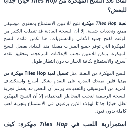
لماذا تُعد النسخ المهكرة من
Tiles Hop
خيارًا جذابًا
للبعض؟
لعبة
Tiles Hop مهكرة
تتيح للاعبين الاستمتاع بمحتوى موسيقي
ممتع وتحديات شيقة، إلا أن النسخة العادية قد تتطلب الكثير من
الوقت لفتح جميع الأغاني والمستويات. هنا تكمن فائدة النسخ
المهكرة التي توفر جميع الميزات مقفلة منذ البداية. بفضل النسخ
المهكرة، يمكن للاعبين تجنب الإعلانات المزعجة، وتحقيق تقدم
أسرع، والاستمتاع بكافة الخيارات دون انتظار طويل.
النسخ المهكرة من اللعبة، مثل
تحميل لعبة Tiles Hop مهكرة من
ميديا فاير
، تمنحك القدرة على التقدم بشكل أسرع واستكشاف
المزيد من الموسيقى والتحديات. ورغم أن البعض قد يفضل تجربة
النسخة الرسمية لتجنب المخاطر المحتملة، إلا أن النسخ المهكرة
تظل خيارًا جذابًا لهؤلاء الذين يرغبون في الاستمتاع بتجربة لعب
كاملة بدون قيود.
استمرارية اللعب في
Tiles Hop مهكرة
: كيف