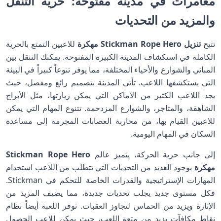
مغامرات في مدينة مفتوحة: حرية التنقل
والمزيد من التحديات
تتيح
تنزيل Stickman Rope Hero مهكرة
للاعبين التمتع بالحرية
الكاملة في استكشاف المدينة الكبيرة المفتوحة. يمكنك التنقل بين
المباني والشوارع والأحياء المختلفة، مما يوفر تنوعاً كبيراً في البيئة
التي يستكشفها اللاعب. تأتي المدينة بتصميم رائع ومفصل، حيث
يجد اللاعب الكثير من الأماكن التي يمكن زيارتها، مثل الأبراج
الشاهقة، والمتاجر، والشوارع المزدحمة. تتنوع المهام التي يمكن
للاعبين القيام بها، من محاربة العصابات المجرمة إلى مساعدة
السكان في المهام اليومية.
إلى جانب حرية الحركة، يتميز عالم
Stickman Rope Hero
مهكرة
بوجود العديد من التحديات التي تتطلب من اللاعب استخدام
المهارات الإستراتيجية والقدرات الخاصة للتحكم في Stickman.
فكل مستوى جديد يجلب تحديات جديدة، مما يضيف المزيد من
الإثارة ويزيد من الحماس لتجاوز العقبات. توفر اللعبة أيضاً نظام
نقاط مكافآت يزيد من متعة اللعب، حيث يمكن للاعب الحصول