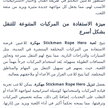
المتطور للاعبين التحكم في طريقة القتال واختيار الاستراتيجيات
الأنسب لهم، مما يجعل كل مواجهة جديدة مثيرة ويزيد من متعة
اللعب.
ميزة الاستفادة من المركبات المتنوعة للتنقل
بشكل أسرع
تتيح
لعبة Stickman Rope Hero مهكرة
للاعبين فرصة
الاستفادة من المركبات المختلفة المنتشرة في المدينة، مثل
السيارات والدراجات النارية، مما يتيح لهم التنقل بسرعة وتجاوز
المسافات الطويلة بسهولة. يُعد استخدام المركبات جزءاً مهماً من
اللعبة، حيث يسهم في تسهيل التنقل بين المهام والمناطق
المختلفة، كما يتيح للاعب الفرار من الأعداء أو ملاحقتهم بفعالية.
بفضل
تنزيل Stickman Rope Hero مهكرة
، يمكن للاعب تجربة
قيادة المركبات واستخدامها كوسيلة استراتيجية لمواجهة الأعداء أو
التغلب على التحديات. إضافةً إلى ذلك، يمكنه تخصيص المركبات
وترقيتها، مما يمنحه تحكماً أكبر في أداء اللعبة ويزيد من إثارتها.