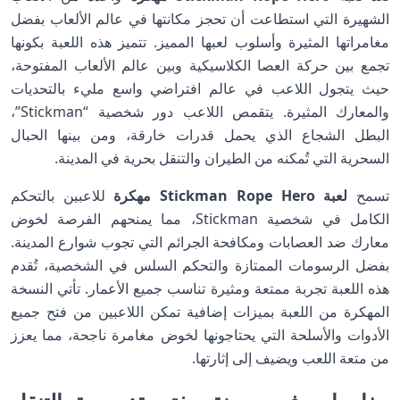
الشهيرة التي استطاعت أن تحجز مكانتها في عالم الألعاب بفضل
مغامراتها المثيرة وأسلوب لعبها المميز. تتميز هذه اللعبة بكونها
تجمع بين حركة العصا الكلاسيكية وبين عالم الألعاب المفتوحة،
حيث يتجول اللاعب في عالم افتراضي واسع مليء بالتحديات
والمعارك المثيرة. يتقمص اللاعب دور شخصية “Stickman”،
البطل الشجاع الذي يحمل قدرات خارقة، ومن بينها الحبال
السحرية التي تُمكنه من الطيران والتنقل بحرية في المدينة.
تسمح
لعبة Stickman Rope Hero مهكرة
للاعبين بالتحكم
الكامل في شخصية Stickman، مما يمنحهم الفرصة لخوض
معارك ضد العصابات ومكافحة الجرائم التي تجوب شوارع المدينة.
بفضل الرسومات الممتازة والتحكم السلس في الشخصية، تُقدم
هذه اللعبة تجربة ممتعة ومثيرة تناسب جميع الأعمار. تأتي النسخة
المهكرة من اللعبة بميزات إضافية تمكن اللاعبين من فتح جميع
الأدوات والأسلحة التي يحتاجونها لخوض مغامرة ناجحة، مما يعزز
من متعة اللعب ويضيف إلى إثارتها.