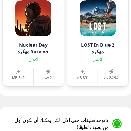
Nuclear Day
LOST In Blue 2
مهكرة
Survival مهكرة
أكشن
أكشن
349 MB
v.v 0.1...
851 MB
v.v 2.29.2
لا توجد تعليقات حتى الآن، لكن يمكنك أن تكون أول
من يضيف تعليقًا!