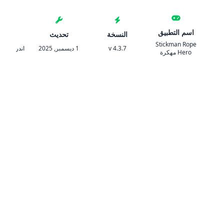
اسم التطبيق
النسخة
تحديث
المتط
Stickman Rope
v 4.3.7
1 ديسمبر, 2025
اندرويد 5.1 والأحدث
Hero مهكرة