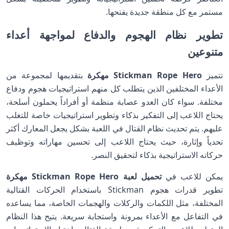
مستمر مع كل منطقة جديدة يفتحها.
تطوير نظام الهجوم والدفاع لمواجهة أعداء
متنوعين
تتميز
Stickman Rope Hero مهكرة
بتقديمها لمجموعة من
الأعداء المختلفين الذين يتطلب كل منهم استراتيجيات هجوم ودفاع
مختلفة. سواء كان العدو عصابة منظمة أو أفراداً يحملون أسلحة،
يحتاج اللاعب إلى التفكير بذكاء وتطوير استراتيجيات خاصة للتغلب
عليهم. يتم تحديث نظام القتال في اللعبة بشكل يجعل المعارك أكثر
تحدياً وإثارة، حيث يحتاج اللاعب إلى تحسين مهاراته وتوظيف
حركاته الاستراتيجية بذكاء لتحقيق النصر.
يمكن للاعب في
تحميل لعبة Stickman Rope Hero مهكرة
تطوير قدرات هجوم Stickman باستخدام الحركات القتالية
المختلفة، مثل اللكمات والركلات والهجمات الخاصة، مما يساعده
في التفاعل مع الأعداء بمرونة واستجابة سريعة. يتيح هذا النظام