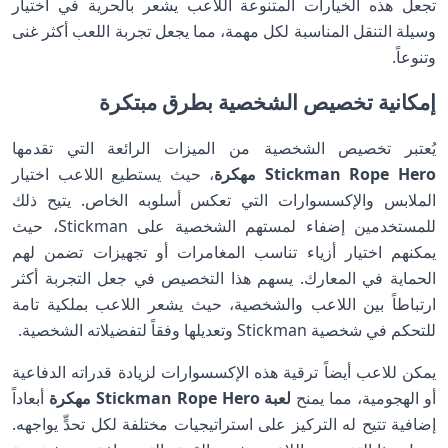
تجعل هذه الخيارات المتنوعة اللاعب يشعر بالحرية في اختيار
وسيلة التنقل المناسبة لكل مهمة، مما يجعل تجربة اللعب أكثر غنى
وتنوعاً.
إمكانية تخصيص الشخصية بطرق مبتكرة
يُعتبر تخصيص الشخصية من الميزات الرائعة التي تقدمها
Stickman Rope Hero مهكرة
، حيث يستطيع اللاعب اختيار
الملابس والإكسسوارات التي تعكس أسلوبه الخاص. يتيح ذلك
للمستخدمين إضفاء لمستهم الشخصية على Stickman، حيث
يمكنهم اختيار أزياء تناسب المغامرات أو تجهيزات تضمن لهم
الحماية في المعارك. يسهم هذا التخصيص في جعل التجربة أكثر
ارتباطاً بين اللاعب والشخصية، حيث يشعر اللاعب بملكية تامة
للتحكم في شخصية Stickman وتعديلها وفقاً لتفضيلاته الشخصية.
يمكن للاعب أيضاً ترقية هذه الإكسسوارات لزيادة قدراته الدفاعية
أو الهجومية، مما يمنح
لعبة Stickman Rope Hero مهكرة
أبعاداً
إضافية تتيح له التركيز على استراتيجيات مختلفة لكل تحدٍّ يواجهه.