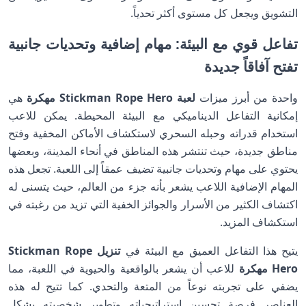
التشويق ويجعل كل مستوى أكثر تحدياً.
تفاعل قوي مع البيئة: مهام إضافية وتحديات جانبية
تفتح آفاقاً جديدة
واحدة من أبرز ميزات
لعبة Stickman Rope Hero مهكرة
هي
إمكانية التفاعل الديناميكي مع البيئة المحيطة. يمكن للاعب
استخدام قدراته وحبله السحري لاستكشاف الأماكن المخفية وفتح
مناطق جديدة، حيث تنتشر هذه المناطق في أنحاء المدينة، وبعضها
يحتوي على مهام وتحديات جانبية تضيف عمقاً إلى اللعبة. تجعل هذه
المهام الإضافية اللاعب يشعر بأنه جزء من العالم، حيث يتسنى له
اكتشاف الكثير من الأسرار والجوائز الخفية التي تزيد من رغبته في
استكشاف المزيد.
يتيح هذا التفاعل العميق مع البيئة في
تنزيل Stickman Rope
Hero مهكرة
للاعب أن يشعر بالواقعية والحيوية في اللعبة، مما
يضفي على تجربته نوعاً من المتعة والتحدي. كما تتيح له هذه
العناصر فرصة تحسين استراتيجياته وتطوير شخصيته بشكل