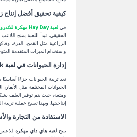
كيفية تحقيق أفضل إنتاج زراعي في لعبة ay
في
لعبة Hay Day مهكرة للاندرويد
الحقيقي. تبدأ اللعبة بمنح اللا
الزراعية مثل القمح، الذرة، وفاك
واستخدام الميزات المتقدمة المتوف
إدارة الحيوانات في لعبة Hay Day Mod Apk مهكرة للأندرويد
تعد تربية الحيوانات جزءًا أساسيً
الحيوانات المختلفة مثل الأبقار، 
ومتعة، حيث يتم توفير العلف بشكل
إنتاجيتها. وبهذا تصبح عملية تربية ا
الاستفادة من التجارة وال
تتيح
لعبة هاي داي مهكرة
للاعبين 