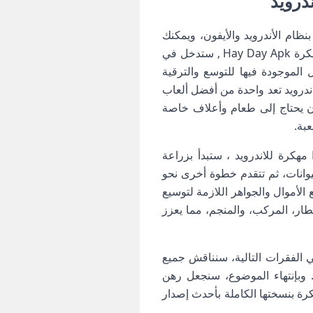
ام الأندرويد والأيفون، ويمكنك
تنزيلها من المتاجر الرسمية مثل متجر Google Play ومتجر App Store . وبعد تحميل لعبة هاي داي مهكرة Hay Day Apk , ستدخل في
لموجودة فيها للتوسع والترقية
طبع، فإن لعبة Hay Day مهكرة بدون اعلانات للاندرويد تعد واحدة من أفضل ألعاب
ان يحتاج إلى طعام وأعلاف خاصة
بة.
بالحديث عن المصانع، فإن الزراعة تمثل الأساس في كل شيء؛ بعد تحميل لعبة هاي داي Hay Day مهكرة للاندرويد ، ستبدأ بزراعة
وانات، ثم تتقدم خطوة أخرى نحو
 الأموال والجواهر اللازمة لتوسيع
طار، المركب، والمنجم، مما يعزز
ي الفقرات التالية، سنناقش جميع
. وبإنتهاء الموضوع، سنجعل رهن
كرة بنسختها الكاملة بأحدث إصدار