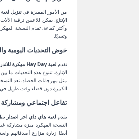
من الأمور المميزة في
تنزيل لعبة ه
الإنتاج. يمكن للاعبين ترقية الآل
وأكثر كفاءة. تقدم النسخة المهكر
وتحديًا.
خوض التحديات اليومية والمهام في لعبة ay
تقدم
لعبة Hay Day مهكرة للاندرويد
الإثارة. تتنوع هذه التحديات ما ب
مثل مهرجانات الحصاد. تعد النسخة
الكبيرة دون قضاء وقت طويل في إ
تفاعل اجتماعي ومشاركة ال
تقدم
لعبة هاي داي اخر اصدار
نظام
النسخة المهكرة ميزة مشاركة غير 
أيضًا زيارة مزارع أصدقائهم واس