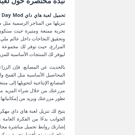
نبذة مختصرة حول لعبة Hay Day مهكرة اخر اصدار برابط مباشر للاند
تحميل لعبة هاي داي Hay Day Mod مهكرة
تجربة ممتعة ومثيرة حيث ستكون 
المزارع، حيث توفر لك مجموعة وا
ليوفر لك المنتجات الأساسية للمز
المحاصيل الأساسية مثل القمح وا
المصانع الإنتاجية لتحويلها إلى من
مزرعتك من خلال شراء المزيد من ا
تطور مزرعتك ويزيد من إمكانياتها ال
يتيح لك تنزيل لعبة هاي داي مهكر
الجوانب بدءًا من الفكرة العامة
إشارتك روابط تحميل مباشرة مجانية
متاح، لتستمتع بأفضل تجربة ممكنة م