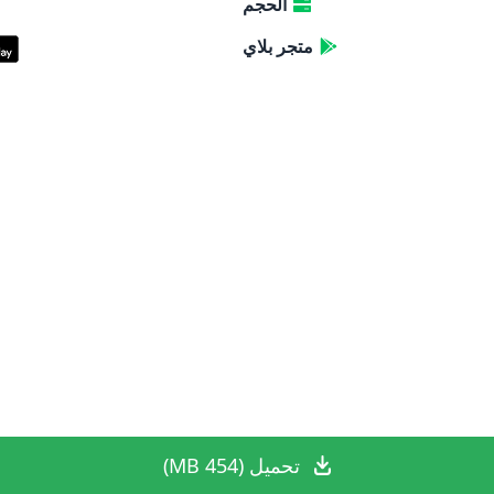
الحجم
متجر بلاي
تحميل (454 MB)