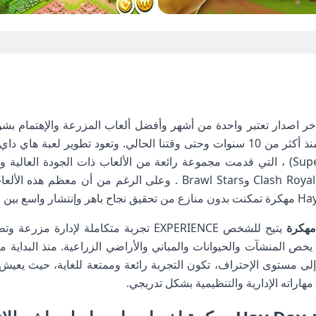
ر اصدار تعتبر واحدة من أشهر وأفضل ألعاب المزرعة والإهتمام بشؤو
الشركة العالمية والمميزة (Supercell) ، التي قدمت مجموعة رائعة من الألعاب ذات الج
الذكية، مثل Clash Of Clans وClash Royale وBrawl Stars . وعلى الرغم 
يتيح للشخص EXPERIENCE تجربة متكاملة لإدا
ى مستوى الإحتراف، تكون التجربة رائعة وممتعة للغاية، حيث يعيش ا
هاراته الإدارية والتنظيمية بشكل تدريجي.