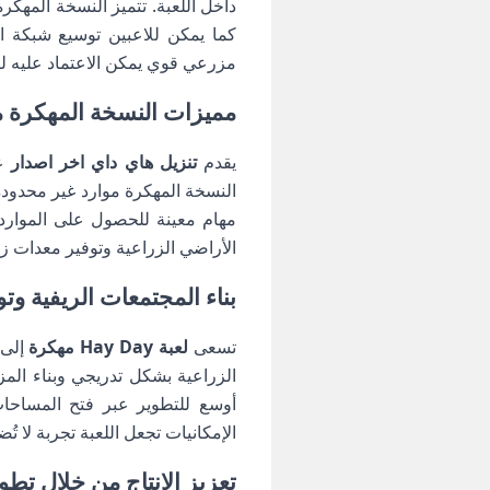
داخل اللعبة. تتميز النسخة المهكر
كما يمكن للاعبين توسيع شبكة الع
مزرعي قوي يمكن الاعتماد عليه ل
مميزات النسخة المهكرة من ل
يقدم
تنزيل هاي داي اخر اصدار
عد
النسخة المهكرة موارد غير محدودة 
مهام معينة للحصول على الموارد
الأراضي الزراعية وتوفير معدات زر
بناء المجتمعات الريفية وتوسيع ن
تسعى
لعبة Hay Day مهكرة
إلى 
الزراعية بشكل تدريجي وبناء المزي
أوسع للتطوير عبر فتح المساحات
الإمكانيات تجعل اللعبة تجربة لا تُ
تعزيز الإنتاج من خلال تطو