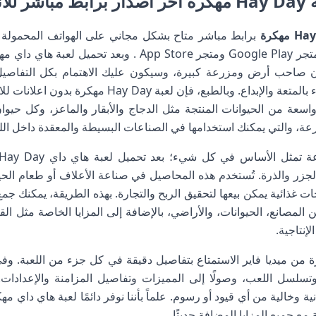
رويد
برابط مباشر متاح بشكل مجاني على الهواتف المحمولة بنظ
صاحب أرض ومزرعة كبيرة، وسيكون عليك الاهتمام بكل التفاصيل ا
وتحقيق النجاحات داخل عالم مليء بالمتعة والإبداع. وبال
سعة من الحيوانات المنتجة مثل الدجاج والأبقار والماعز، وكل حيو
رعة، والتي يمكنك استخدامها في الصناعات البسيطة والمعقدة داخل اللع
لجزر والذرة. تُستخدم هذه المحاصيل في صناعة الأعلاف أو طعام الحي
تجات غذائية يمكن بيعها لتحقيق الربح والتجارة. بهذه الطريقة، يمكنك جمع
لمصانع، الحيوانات، والأراضي، بالإضافة إلى المزايا الخاصة مثل الق
إنتاجية.
ة من ميديا فاير الاستمتاع بتفاصيل دقيقة في كل جزء من اللعبة. وف
 وتسلسل اللعب، وصولًا إلى المميزات وتفاصيل المزامنة والإعدادات
 وخالية من أي قيود أو رسوم. علماً بأننا نوفر دائمًا لعبة هاي داي مه
ع جميع المزايا المضافة حديثًا.