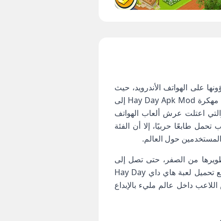
نها على الهواتف الأندرويد، حيث
حافظت على شعبيتها المستمرة منذ أكثر من 10 سنوات وحتى وقتنا الحالي. وتعود تطوير لعبة هاي داي مهكرة Hay Day Apk Mod إلى
ودة العالية والتي اعتلت عرش ألعاب الهواتف
من أن معظم هذه الألعاب تحمل طابعًا حربيًا، إلا أن الفئة
رة مزرعة وتطويرها من الصفر، حتى تصل إلى
مرحلة الاستقرار والازدهار في ما يخص المنشآت والحيوانات والمباني والأراضي الزراعية. منذ البداية مع تحميل لعبة هاي داي Hay Day
للاعب داخل عالم مليء بالإبداع