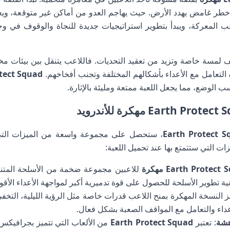
هة خطر غامض يهدد الأرض. حيث يهاجم العدو من أماكن غير متوقعة، وي
 المعركة، ويبدأ بتطوير استراتيجيات جديدة للنجاة والوقوف في وج
لمسة خاصة وتزيد من تعقيد التحديات. فاللاعب يتنقل بين بيئات مختل
لتعامل مع الأعداء بأشكالهم المختلفة وتجنب أفخاخهم.
Protect Squad
 الوضع، مما يجعل اللعبة ممتعة ومليئة بالإثارة.
Earth Protect S
، ستحصل على مجموعة واسعة من الميزات التي ت
زات التي ستتمتع بها عند تحميل اللعبة:
Earth Protect مهكرة
للاعبين مجموعة ضخمة من الأسلحة المتنوع
انية تطوير الأسلحة للحصول على قوة تدميرية أكبر لمواجهة الأعداء الأقو
يز النسخة المهكرة بمنح اللاعب قدرات خاصة مثل الرؤية الليلية، التخف
عداء والتعامل مع المواقف الصعبة بشكل فعال.
هشة
: تعتبر
Earth Protect Squad
من الألعاب التي تتميز بجرافيكس