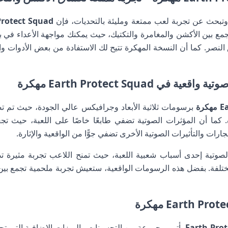
وتبحث عن تجربة لعب ممتعة ومليئة بالتحديات، فإن
rth Protect Squad
تجمع بين الأكشن والمغامرة والتكتيك، حيث يمكنك مواجهة الأعداء في ب
النصر. كما أن النسخة المهكرة تتيح لك الاستفادة من بعض الأدوات وال
Earth Protect Squad مهكرة
برسومات ثلاثية الأبعاد وجرافيكس عالي الجودة، حيث تم تص
ياة. كما أن المؤثرات الصوتية تضفي طابعًا خاصًا على اللعبة، حيث
ارات والتأثيرات الصوتية الأخرى تضفي جوًّا من الواقعية والإثارة.
الصوتية إحدى أسباب شعبية اللعبة، حيث تمنح اللاعب تجربة مثيرة
ختلفة. بفضل هذه الرسومات الواقعية، ستعيش تجربة ملحمية تجمع بين ا
Earth Pro
يأتي بمجموعة من التحسينات والميزات الإضافية التي تجعل 