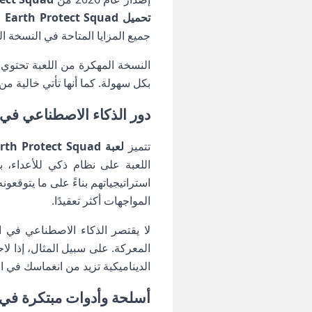
تحميل Earth Protect Squad مهكرة
جميع المزايا المتاحة في النسخة ا
النسخة المهكرة من اللعبة تحتوي 
بكل سهولة. كما أنها تأتي خالية م
دور الذكاء الاصطناعي في لعبة th Protect Squad
تتميز
لعبة Earth Protect Squad مهكرة
اللعبة على نظام ذكي للأعداء، 
استراتيجياتهم بناءً على ما يتوق
المواجهات أكثر تعقيدًا.
لا يقتصر الذكاء الاصطناعي في ال
المعركة. على سبيل المثال، إذا ل
الديناميكية تزيد من انغماسك في 
أسلحة وأدوات مبتكرة في Earth Protect Squad مهكر