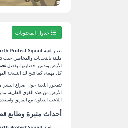
جدول المحتويات
تعتبر
لعبة Earth Protect Squad مهكرة
مليئة بالتحديات والمخاطر، حيث 
الأرض وتدمير حضارتها. بفضل
تحميل لعبة
كل مهمة، كما تتيح لك النسخة المه
تتمحور اللعبة حول صراع البشر
الأرض من هذه القوى الغازية. ما 
اللاعب التعاون مع الفريق واستخد
أحداث مثيرة وطابع قصصي شيق في لع
تتميز
لعبة Earth Protect Squad مهكرة