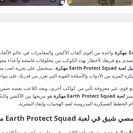
واحدة من أقوى ألعاب الأكشن والمغامرات في عالم الألعاب ا
تتصدى مع فريقك لأخطار تهدد الكوكب من مخلوقات غامضة وأعداء مج
 Earth Protect Squad مهكرة
، ستحصل على تجربة لعب متكا
كرة المزيد من الأدوات والأسلحة القوية التي تعزز من قدرتك على مواج
 مع قوى غير معروفة تأتي من كواكب أخرى، ويجد اللاعب نفسه ضم
يميز
لعبة Earth Protect Squad مهكرة
هو مزيجها بين الأكشن والت
ام الخطط العسكرية المدروسة لصد الهجمات وإنقاذ البشرية.
بة Earth Protect Squad مهكرة
بقصة مشوقة تأخذ اللاعبين في مغامرة ملحمية. تبدأ القصة 