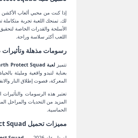
إذا كنت من محبي ألعاب الأكشن 
لك. تمنحك اللعبة تجربة متكاملة 
الأسلحة والقدرات الخاصة لتحقيق 
اللعب أكثر سلاسة وراحة.
رسومات مذهلة وتأثيرات صوتية واقعية في 
تتميز
لعبة Earth Protect Squad مهكرة
بعناية لتبدو واقعية ومليئة بالح
المعركة، فصوت إطلاق النار والانفج
تعتبر هذه الرسومات والتأثيرات 
المزيد من التحديات والمراحل الم
الحماسية.
مميزات تحميل Earth Protect Squad مهكرة
إصدار عام 2026 من
tect Squad