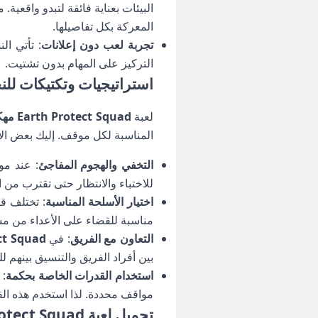
البيئات بعناية فائقة لتبدو واقعي
المعركة بكل تفاصيلها.
تجربة لعب دون إعلانات
: تأتي ا
التركيز على المهام بدون تشتيت.
استراتيجيات وتكتيكات للنجاح في rotect Squad
لعبة
Earth Protect Squad مهكرة
المناسبة لكل موقف. إليك بعض الاس
التخفي والهجوم المفاجئ
: عند مو
للاختباء والانتظار حتى تقترب من
اختيار الأسلحة المناسبة
: تختلف قو
مناسبة للقضاء على الأعداء من مساف
التعاون مع الفريق
: في
otect Squad
بين أفراد الفريق والتنسيق بينهم 
استخدام القدرات الخاصة بحكمة
مواقف محددة. لذا استخدم هذه القد
تحميل لعبة Earth Protect Squad مهكرة – تجربة ممتعة لعشاق الأكشن والتحدي