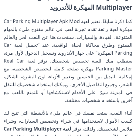
Multiplayer المهكرة للأندرويد
كما ذكرنا سابقًا، تعتبر لعبة Car Parking Multiplayer Apk Mod
مهكرة لعبة رائعة تقدم تجربة لعب في عالم مفتوح مليء بالمهام
المتنوعة، القيادة، والسيارات. سنتحدث هنا عن اللعب الحر والعالم
المفتوح وطرق محاكاة الحياة الواقعية. عند “تحميل لعبة Car
Parking المهكرة” على جهاز الأندرويد وتسجيل الدخول لأول مرة،
ستطلب منك اللعبة تخصيص شخصيتك. توفر لعبة Real Car
Parking Master مهكرة صفحة كاملة لتخصيص الشخصية، مع
إمكانية التبديل بين الجنسين وتغيير الأزياء، لون البشرة، الشكل،
الشعر، وجميع التفاصيل الأخرى. ويمكنك استخدام شخصيتك للتنقل
في المدينة سيرًا على الأقدام لاستكشافها أو للتمتع باللعب مع
آخرين باستخدام شخصيات مختلفة.
أثناء اللعب، ستجد نفسك في عالم مليء بالأنشطة التي تتيح لك
كسب الأموال لاستخدامها في شراء وتخصيص السيارات، وشراء
ملابس لشخصيتك. ولذلك، توفر
لعبة Car Parking Multiplayer