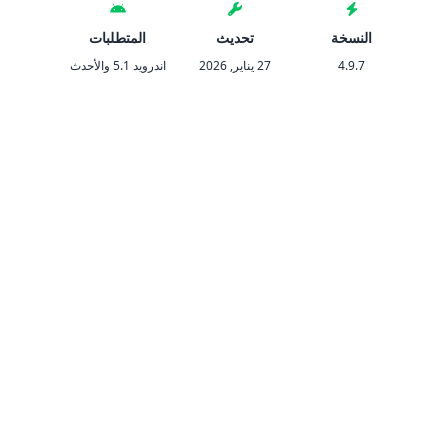
النسخة
تحديث
المتطلبات
التص
4.9.7
27 يناير, 2026
اندرويد 5.1 والأحدث
المحا