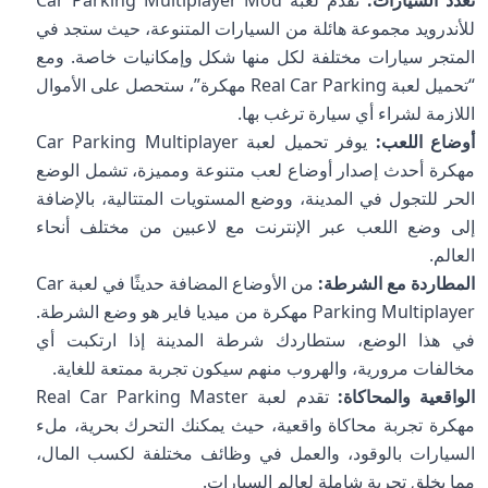
للأندرويد مجموعة هائلة من السيارات المتنوعة، حيث ستجد في
المتجر سيارات مختلفة لكل منها شكل وإمكانيات خاصة. ومع
“تحميل لعبة Real Car Parking مهكرة”، ستحصل على الأموال
اللازمة لشراء أي سيارة ترغب بها.
أوضاع اللعب:
يوفر تحميل لعبة Car Parking Multiplayer
مهكرة أحدث إصدار أوضاع لعب متنوعة ومميزة، تشمل الوضع
الحر للتجول في المدينة، ووضع المستويات المتتالية، بالإضافة
إلى وضع اللعب عبر الإنترنت مع لاعبين من مختلف أنحاء
العالم.
المطاردة مع الشرطة:
من الأوضاع المضافة حديثًا في لعبة Car
Parking Multiplayer مهكرة من ميديا فاير هو وضع الشرطة.
في هذا الوضع، ستطاردك شرطة المدينة إذا ارتكبت أي
مخالفات مرورية، والهروب منهم سيكون تجربة ممتعة للغاية.
الواقعية والمحاكاة:
تقدم لعبة Real Car Parking Master
مهكرة تجربة محاكاة واقعية، حيث يمكنك التحرك بحرية، ملء
السيارات بالوقود، والعمل في وظائف مختلفة لكسب المال،
مما يخلق تجربة شاملة لعالم السيارات.