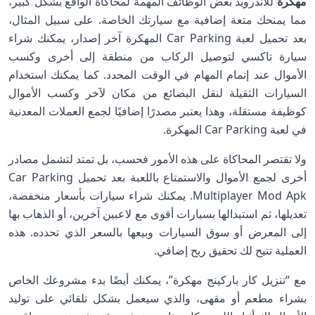
مهكرة
للأندرويد بعض الوظائف المهمة لمحاكاة الواقع بشكل كبير،
مما يمنحك متعة إضافية مع سيارتك الخاصة. على سبيل المثال،
بعد تحميل لعبة Car Parking المهكرة آخر إصدار، يمكنك شراء
سيارة تاكسي لتوصيل الركاب من منطقة إلى أخرى وكسب
الأموال عند إتمام المهام في الوقت المحدد. كما يمكنك استخدام
السيارات الثقيلة لنقل البضائع من مكان لآخر وكسب الأموال
كوظيفة مستقلة، وهذا يعتبر مصدرًا إضافيًا لجمع العملات المعدنية
في لعبة Car Parking المهكرة.
ولا تقتصر المحاكاة على هذه الأمور فحسب، بل تمتد لتشمل مصادر
أخرى لجمع الأموال والاستمتاع باللعبة بعد تحميل Car Parking
Multiplayer Mod Apk. يمكنك شراء سيارات بأسعار منخفضة،
تعديلها، ثم استبدالها بسيارات أقوى مع لاعبين آخرين، أو الذهاب بها
إلى المعرض أو سوق السيارات وبيعها بالسعر الذي تحدده. هذه
العملية تتيح لك تحقيق ربح إضافي.
مع “تنزيل كار باركينج مهكرة”، يمكنك أيضًا بدء مشروعك الخاص
بشراء مطعم أو مقهى، والذي سيعمل بشكل تلقائي على توليد