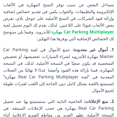
يتساءل البعض عن سبب توفر النسخ المهكرة في الألعاب
الإلكترونية والتطبيقات، والجواب يكمن في تقديم خصائص إضافية
وإزالة قيود الشركات. في النسخ الأصلية على جوجل بلاي، تفرض
بعض الألعاب قيودًا على اللاعبين. لذلك، نقدم لك اليوم تحميل لعبة
Car Parking Multiplayer مهكرة
للأندرويد، وفيما يلي سنوضح
لك الخصائص الإضافية التي يوفرها هذا التهكير:
1. أموال غير محدودة:
جمع الأموال في لعبة Car Parking
Master مهكرة للأندرويد لشراء السيارات، تخصيصها، أو تخصيص
الشخصية قد يكون صعبًا في النسخة الأصلية. لذلك، في النسخة
المهكرة، قمنا بإزالة هذه القيود وأضفنا عددًا لا نهائيًا من العملات
المعدنية في “لعبة Real Car Parking Multiplayer مهكرة”
لتستمتع باللعبة بشكل كامل دون الحاجة إلى اللعب لفترات طويلة
لجمع الأموال.
2. منع الإعلانات:
الخاصية الثانية التي ستستمتع بها عند تحميل
Real Car Parking مهكرة هي حجب الإعلانات المنبثقة. في
النسخة الأصلية، تظهر العديد من مقاطع الفيديو الإعلانية أثناء