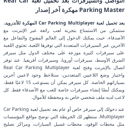
التواصل والسيرفرات بعد تحميل لعبة Real Car
Parking Master مهكرة آخر إصدار
بعد تحميل لعبة Car Parking Multiplayer المهكرة للأندرويد
،
ستتمكن من الاستمتاع بتجربة لعب رائعة عبر الإنترنت مع
الأصدقاء، حيث يمكنك الدخول إلى العالم المفتوح والتفاعل مع
الآخرين عبر السيرفرات المتعددة التي توفرها اللعبة. تحتوي اللعبة
على سيرفرات كثيرة موزعة على مختلف الدول مثل سيرفر
الشرق الأوسط، سيرفرات أوروبا، وسيرفرات أفريقيا. عند توفر
اتصال بالإنترنت وفتح لعبة Real Car Parking Multiplayer
واختيار وضع اللاعبين المتعددين، ستلاحظ وجود لاعبين آخرين
بسياراتهم الخاصة. كل سيرفر يمكن أن يستوعب 15 لاعبًا فقط،
ويمكنك أيضًا إنشاء سيرفرات خاصة للعب مع الأصدقاء فقط. كل
لاعب لديه ملف شخصي خاص به ومحفظة للأموال.
عند دخولك إلى سيرفر خاص أو عام بعد تحميل لعبة Car Parking
Multiplayer، ستظهر لك الخريطة التي توضح مواقع المؤسسات
مثل محطات الوقود، محطات غسيل السيارات، ومراكز تصليح