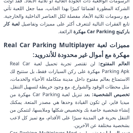
الرسومات الواقعية ذات الجودة العالية أو ثلاثية الأبعاد. فقد أولت
الشركة المطورة اهتمامًا كبيرًا بهذا الجانب، مما جعل اللعبة تأتي
مع رسومات ثلاثية الأبعاد مفصلة لكل العناصر الداخلية والخارجية.
تابع الفقرات التالية لتتعرف أكثر على مميزات وتفاصيل
لعبة كار
باركينج Car Parking مهكرة
الرائعة.
مميزات لعبة Real Car Parking Multiplayer
مهكرة مع أموال غير محدودة للأندرويد:
العالم المفتوح:
لن تقتصر تجربة تحميل لعبة Real Car
Parking Apk مهكرة على ركن السيارات فقط، بل ستتيح لك
الاستمتاع بعالم مفتوح داخل مدينة متكاملة الأحياء والخدمات،
مثل محطات الوقود والشوارع، مع وجود خريطة لتسهيل التنقل.
تخصيص الشخصية:
بعد تنزيل لعبة Car Parking مهكرة من
ميديا فاير، لن تكون القيادة وحدها هي مصدر المتعة. يمكنك
إنشاء شخصية خاصة بك وتخصيص شكلها وملابسها، لتتمكن من
التنقل بحرية في المدينة سيرًا على الأقدام، مع تميز كل لاعب
بشخصية مختلفة عن الآخرين.
تعدد السيارات:
تقدم لعبة Car Parking Multiplayer Mod