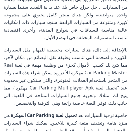
من السيارات داخل جراج خاص بك عند بداية اللعب. ستبدأ بسيارة
واحدة متواضعة، ولكن هناك متجر كامل يحتوي على مجموعة
كبيرة ومتنوعة من السيارات الرائعة. ستجد سيارات ذات إمكانيات
عالية مناسبة للسباقات في شوارع المدينة، وأخرى اقتصادية
تناسب المستويات المختلفة في الوضع الأول.
بالإضافة إلى ذلك، هناك سيارات مخصصة للمهام مثل السيارات
الكبيرة والضخمة التي تناسب وظيفة نقل البضائع من مكان لآخر،
مما يتيح لك كسب الأموال كجزء من وظيفة مهمة في لعبة Real
Car Parking Master مهكرة للأندرويد. يمكن شراء هذه السيارات
من المتجر باستخدام العملات المتوفرة، والتي ستكون غير محدودة
عند “تحميل لعبة Car Parking Multiplayer Apk مهكرة”، مما
يتيح لك امتلاك وتجربة جميع السيارات المتاحة في اللعبة. إلى
جانب ذلك، توفر اللعبة خاصية رائعة وهي الترقية والتخصيص.
خاصية ترقية السيارات بعد
تحميل لعبة Car Parking المهكرة
هي
ميزة هامة وتضيف متعة كبيرة للاعبين. يمكنك شراء السيارات
والدخول إلى الورشة أو موقع التطوير لتغيير كل شيء بها مثل