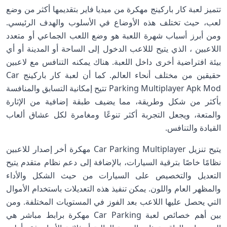
تتميز لعبة كار باركينج مهكرة من ميديا فاير بتقديمها أكثر من وضع
لعب، حيث تختلف هذه الأوضاع في الأسلوب والهدف الرئيسي.
ومن أبرز أسباب شهرة اللعبة هو وضع اللعب الجماعي أو متعدد
اللاعبين ، الذي يتيح لللاعب الدخول إلى الساحة أو المدينة أو أي
بيئة افتراضية أخرى داخل اللعبة. هناك يمكنه التنافس مع لاعبين
حقيقين من مختلف أنحاء العالم. كما أن لعبة كار باركينج Car
Parking Multiplayer Apk Mod تتيح إمكانية التسابق والمنافسة
بأكثر من شكل وطريقة، مما يضيف طبقة إضافية من الإثارة
والمتعة، ويجعل التجربة أكثر تنوعًا ومغامرة لكل عشاق ألعاب
القيادة والتنافس.
يتيح تنزيل Car Parking Multiplayer مهكرة أخر إصدار للاعبين
نظامًا خاصًا بترقية السيارات، بالإضافة إلى دعم نظام متقدم يتيح
التعديل والتخصيص على السيارات من حيث الشكل والأداء
والمظهر العام واللون. يمكن تنفيذ هذه التعديلات باستخدام الأموال
التي يحصل عليها اللاعب بعد الفوز في المستويات المختلفة. ومن
بين أهم خصائص لعبة Car Parking مهكرة برابط مباشر هي