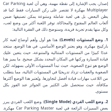
إصدار، يجب الإشارة إلى نقطة مهمة، وهي أن لعبة Car Parking
Multiplayer مهكرة لا تقتصر على ركن السيارات فقط كما قد
يظن البعض. بل هي لعبة شاملة ومتنوعة يمكن تصنيفها ضمن
ألعاب العالم المفتوح والمحاكاة. توفر اللعبة أكثر من وضع لعب،
وكل منها يقدم تجربة فريدة، وسنوضح ذلك في الفقرة التالية:
1. وضع المستويات (Levels):
هذا هو أول وأهم أوضاع لعبة كار
باركينج مهكرة، وهو يعتبر الوضع الأساسي. في هذا الوضع، ستجد
عددًا كبيرًا من المستويات المتتالية والمتنوعة، حيث يتعين عليك
قيادة السيارة وركنها في المكان المحدد بشكل صحيح. ما يميز هذا
الوضع هو تنوع الصعوبة، حيث تبدأ المستويات الأولى بسهولة، لكن
الصعوبة والعقبات تزداد تدريجيًا في المستويات التالية، مما يتطلب
من اللاعب مهارات قيادة أفضل لتجاوزها. ويُعتبر هذا الوضع أكثرها
مكافأة، حيث ستحصل على الكثير من الجوائز عند الفوز بكل
مستوى.
2. وضع اللعب الفردي (Single Mode):
وضع اللعب الفردي يبرز
بعض المميزات الرائعة في لعبة Car Parking Master مهكرة.