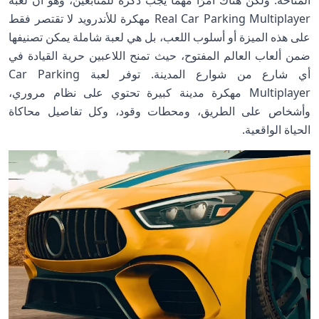
المتاحة. ولكن هناك أمرًا مهمًا يجب ذكره للمتابعين، وهو أن لعبة
Real Car Parking Multiplayer مهكرة للأندرويد لا تقتصر فقط
على هذه الميزة أو أسلوب اللعب، بل هي لعبة شاملة يمكن تصنيفها
ضمن ألعاب العالم المفتوح، حيث تمنح اللاعبين حرية القيادة في
أي شارع من شوارع المدينة. توفر لعبة Car Parking
Multiplayer مهكرة مدينة كبيرة تحتوي على نظام مروري،
وأشخاص على الطريق، ومحطات وقود، وكل تفاصيل محاكاة
الحياة الواقعية.