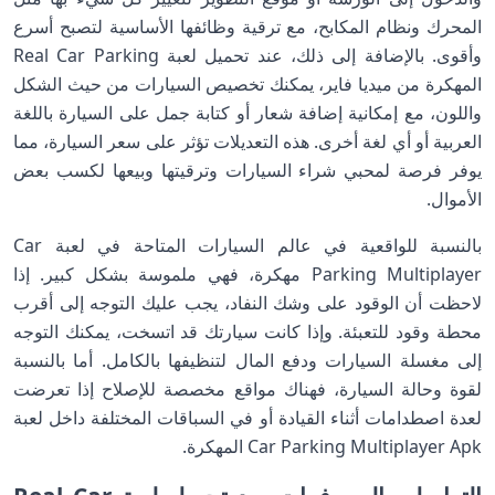
المحرك ونظام المكابح، مع ترقية وظائفها الأساسية لتصبح أسرع
وأقوى. بالإضافة إلى ذلك، عند تحميل لعبة Real Car Parking
المهكرة من ميديا فاير، يمكنك تخصيص السيارات من حيث الشكل
واللون، مع إمكانية إضافة شعار أو كتابة جمل على السيارة باللغة
العربية أو أي لغة أخرى. هذه التعديلات تؤثر على سعر السيارة، مما
يوفر فرصة لمحبي شراء السيارات وترقيتها وبيعها لكسب بعض
الأموال.
بالنسبة للواقعية في عالم السيارات المتاحة في لعبة Car
Parking Multiplayer مهكرة، فهي ملموسة بشكل كبير. إذا
لاحظت أن الوقود على وشك النفاد، يجب عليك التوجه إلى أقرب
محطة وقود للتعبئة. وإذا كانت سيارتك قد اتسخت، يمكنك التوجه
إلى مغسلة السيارات ودفع المال لتنظيفها بالكامل. أما بالنسبة
لقوة وحالة السيارة، فهناك مواقع مخصصة للإصلاح إذا تعرضت
لعدة اصطدامات أثناء القيادة أو في السباقات المختلفة داخل لعبة
Car Parking Multiplayer Apk المهكرة.