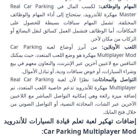
المهام والوظائف:
لكسب المال في Real Car Parking
Master مهكرة للأندرويد، ستحتاج إلى أداء المهام والوظائف
المختلفة. تشمل المهام سباقات بسيطة للحصول على
المكافآت، أما الوظائف فتشمل العمل كسائق لنقل البضائع أو
الركاب من مكان لآخر.
اللعب الأونلاين:
من أبرز أوضاع لعبة Car Parking
Multiplayer Mod مهكرة هو وضع اللعب المتعدد، حيث يمكنك
التنافس مع لاعبين آخرين عبر الإنترنت، والتعاون معهم في بيع
وشراء السيارات، أو خوض سباقات ودية، أو تبادل الأموال.
التواصل والمحادثات:
نظرًا لأن لعبة Real Car Parking
Multiplayer مهكرة للأندرويد تدعم خاصية اللعب المتعدد، تم
إضافة ميزة رائعة وهي إمكانية التواصل المباشر مع اللاعبين
الآخرين عبر الشات، المحادثة النصية، أو التواصل الصوتي من
خلال فتح المايك.
إضافات تهكير لعبة تعلم قيادة السيارات للأندرويد
Car Parking Multiplayer Mod: