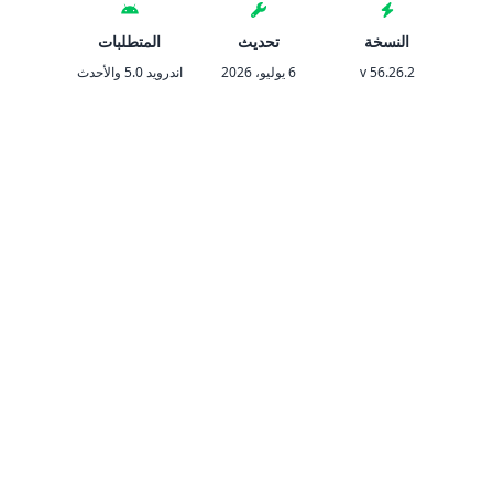
النسخة
تحديث
المتطلبات
التص
56.26.2 v
6 يوليو، 2026
اندرويد 5.0 والأحدث
الري