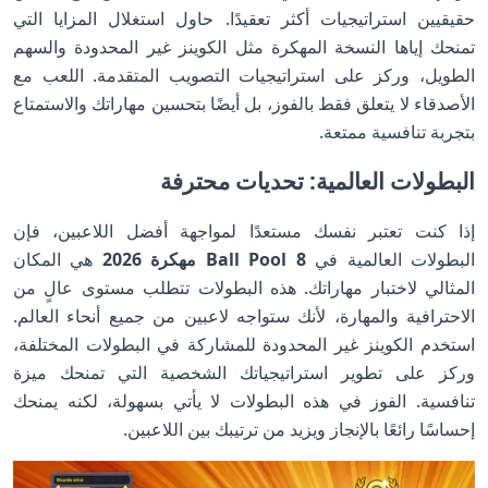
حقيقيين استراتيجيات أكثر تعقيدًا. حاول استغلال المزايا التي
تمنحك إياها النسخة المهكرة مثل الكوينز غير المحدودة والسهم
الطويل، وركز على استراتيجيات التصويب المتقدمة. اللعب مع
الأصدقاء لا يتعلق فقط بالفوز، بل أيضًا بتحسين مهاراتك والاستمتاع
بتجربة تنافسية ممتعة.
البطولات العالمية: تحديات محترفة
إذا كنت تعتبر نفسك مستعدًا لمواجهة أفضل اللاعبين، فإن
البطولات العالمية في
8 Ball Pool مهكرة 2026
هي المكان
المثالي لاختبار مهاراتك. هذه البطولات تتطلب مستوى عالٍ من
الاحترافية والمهارة، لأنك ستواجه لاعبين من جميع أنحاء العالم.
استخدم الكوينز غير المحدودة للمشاركة في البطولات المختلفة،
وركز على تطوير استراتيجياتك الشخصية التي تمنحك ميزة
تنافسية. الفوز في هذه البطولات لا يأتي بسهولة، لكنه يمنحك
إحساسًا رائعًا بالإنجاز ويزيد من ترتيبك بين اللاعبين.