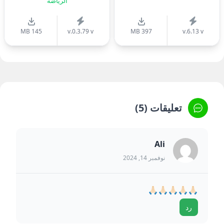
الرياضة
145 MB
v.0.3.79 v
397 MB
v.6.13 v
تعليقات (5)
Ali
نوفمبر 14, 2024
🙏🏻🙏🏻🙏🏻🙏🏻🙏🏻
رد