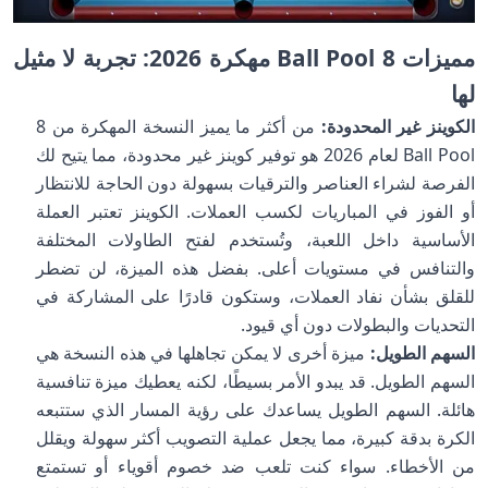
مميزات 8 Ball Pool مهكرة 2026: تجربة لا مثيل
لها
الكوينز غير المحدودة:
من أكثر ما يميز النسخة المهكرة من 8
Ball Pool لعام 2026 هو توفير كوينز غير محدودة، مما يتيح لك
الفرصة لشراء العناصر والترقيات بسهولة دون الحاجة للانتظار
أو الفوز في المباريات لكسب العملات. الكوينز تعتبر العملة
الأساسية داخل اللعبة، وتُستخدم لفتح الطاولات المختلفة
والتنافس في مستويات أعلى. بفضل هذه الميزة، لن تضطر
للقلق بشأن نفاد العملات، وستكون قادرًا على المشاركة في
التحديات والبطولات دون أي قيود.
السهم الطويل:
ميزة أخرى لا يمكن تجاهلها في هذه النسخة هي
السهم الطويل. قد يبدو الأمر بسيطًا، لكنه يعطيك ميزة تنافسية
هائلة. السهم الطويل يساعدك على رؤية المسار الذي ستتبعه
الكرة بدقة كبيرة، مما يجعل عملية التصويب أكثر سهولة ويقلل
من الأخطاء. سواء كنت تلعب ضد خصوم أقوياء أو تستمتع