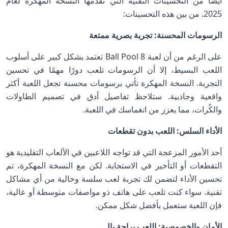
أيضًا من التحسينات التقنية التي تقدمها النسخة المهكرة لعام
2025. من بين هذه التحسينات:
الرسومات المحسنة: تجربة بصرية ممتعة
على الرغم من أن لعبة 8 Ball Pool تعتمد بشكل كبير على أسلوب
اللعب البسيط، إلا أن الرسومات تلعب دورًا مهمًا في تحسين
التجربة. النسخة المهكرة تأتي برسومات محسنة تجعل اللعبة أكثر
واقعية وجاذبية. ستلاحظ تفاصيل أدق في تصميم الطاولات
والكُرات، مما يعزز من انغماسك في اللعبة.
الأداء السلس: اللعب بدون تقطعات
أحد الأمور المزعجة التي قد تواجه اللاعبين في الألعاب التقليدية هو
التقطعات أو التأخير في الاستجابة. لكن مع النسخة المهكرة، تم
تحسين الأداء لتضمن لك تجربة لعب سلسة وخالية من أي مشاكل
تقنية. سواء كنت تلعب على هاتف ذو مواصفات متوسطة أو عالية،
فإن اللعبة ستعمل بأفضل شكل ممكن.
الأمان والخصوصية: اللعب براحة بال