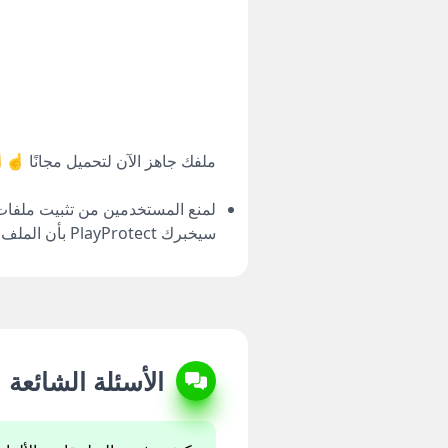
ملفك جاهز الآن لتحميل مجانًا ☝️
سيخبرك PlayProtect بأن الملف ضار. ببساطة، اضغط على "التثبيت على أي حال.
الأسئلة الشائعة