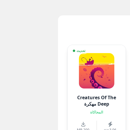
تحديث
Creatures Of The
Deep مهكرة
المحاكاة
200 MB
v.v 3.06