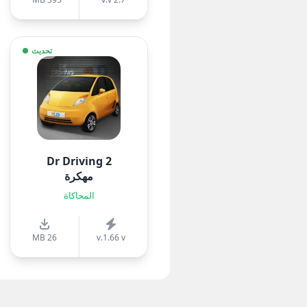
تحديث
Dr Driving 2
مهكرة
المحاكاة
26 MB
v.1.66 v