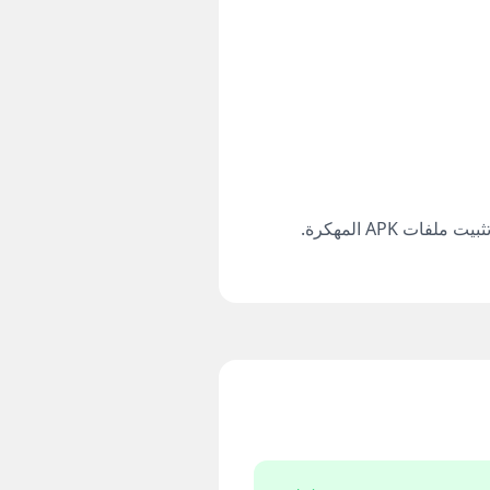
لمنع المستخدمين من تثبيت ملفات APK من مصادر خارجية، أضاف متجر Google Play الآن تحذيرًا عند تثبيت ملفات APK المهكرة.