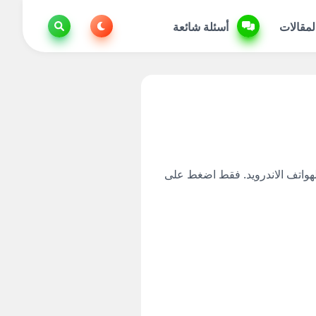
لمقالات
أسئلة شائعة
تمرار الى أخر تحديث على صيغة Apk لهواتف الاندرويد. فقط اضغط على