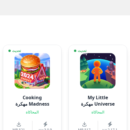
تحديث
تحديث
Cooking
My Little
Universe مهكرة
Madness مهكرة
المحاكاة
المحاكاة
521 MB
v.v 3.0.9
517 MB
v.v 2.17.1