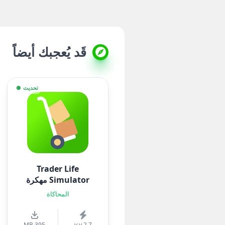
قَد يُعجبك أيضاً
تحديث
Trader Life
Simulator مهكرة
المحاكاة
395 MB
v.v 2.7